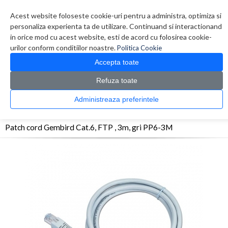
Contul meu
Creare cont
Wish List (0)
Contact
Acest website foloseste cookie-uri pentru a administra, optimiza si
personaliza experienta ta de utilizare. Continuand si interactionand
in orice mod cu acest website, esti de acord cu folosirea cookie-
urilor conform conditiilor noastre.
Politica Cookie
Accepta toate
Refuza toate
CATALOG PRODUSE
0 produs(e)
Administreaza preferintele
>
>
>
Prima Pagina
Retelistica
Cabluri
Patch cord Gembird Cat.6, FTP , 3m, gri PP6-
3M
Patch cord Gembird Cat.6, FTP , 3m, gri PP6-3M