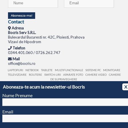
Aboneaza-ma!
Contact
Adresa
Bocris Serv S.R.L.
Bulevardul Bucuresti nr. 42C, Ploiesti, Prahova
Vizavi de Hipodrom
Telefon
0344.401.060 / 0726.262.747
Mail
office@bocris.ro
LAPTOPURI
NETBOOK
TABLETE
MULTIFUNCTIONALE
SISTEME PC
MONITOARE
TELEVIZOARE
ROUTERE
SWITCH-URI
APARATE FOTO
CAMERE VIDEO
CAMERE
DE SUPRAVEGHERE
Aboneaza-te acum la newsletter-ul Bocris
X
© 1994 - 2026 BOCRIS SERV S.R.L. | CUI: RO6260085, REG. COM.: J29/2413/1994
ANPC
Nume Prenume
Email