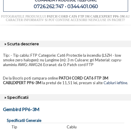
COMANDA PRODUSUL TELEFONIC
0726.262.747 • 0344.401.060
FOTOGRAFIILE PRODUSULUI
PATCH CORD CAT6 FTP 3M CABLEXPERT PP6-3M
AU
CARACTER INFORMATIV SI POT CONTINE ACCESORII NEINCLUSE IN PACHET!
» Scurta descriere
Tip: - Tip cablu: FTP Categorie: Cat6 Protectie la incendiu (LSZH - low
smoke zero halogen): nu Lungime (m): 3 m Culoare: gri Material: cupru-
aluminiu AWG: AWG26 Ecranat: da 0: Patch cord FTP
De la Bocris poti cumpara online
PATCH CORD CAT6 FTP 3M
CABLEXPERT PP6-3M
la pretul de 11,51 lei, precum si alte
Cabluri ieftine
.
» Specificatii
Gembird PP6-3M
Specificatii Generale
Tip
Cablu