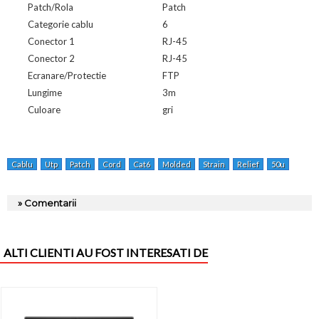
Patch/Rola
Patch
Categorie cablu
6
Conector 1
RJ-45
Conector 2
RJ-45
Ecranare/Protectie
FTP
Lungime
3m
Culoare
gri
Cablu
Utp
Patch
Cord
Cat6
Molded
Strain
Relief
50u
Plugs
» Comentarii
ALTI CLIENTI AU FOST INTERESATI DE