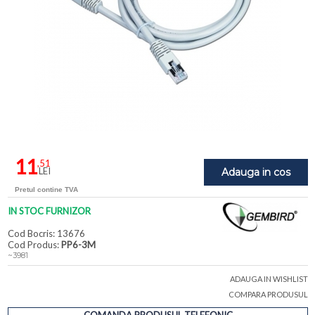
11
,51
LEI
Adauga in cos
Pretul contine TVA
IN STOC FURNIZOR
Cod Bocris: 13676
Cod Produs:
PP6-3M
~3981
ADAUGA IN WISHLIST
COMPARA PRODUSUL