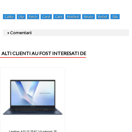
Cablu
Utp
Patch
Cord
Cat6
Molded
Strain
Relief
50u
Plugs
» Comentarii
ALTI CLIENTI AU FOST INTERESATI DE
Laptop ASUS 15.6'' Vivobook 15