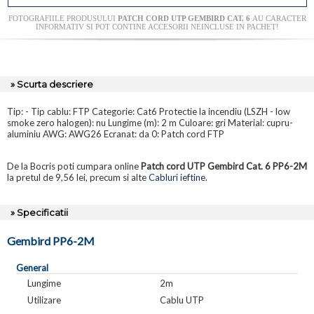
FOTOGRAFIILE PRODUSULUI
PATCH CORD UTP GEMBIRD CAT. 6
AU CARACTER
INFORMATIV SI POT CONTINE ACCESORII NEINCLUSE IN PACHET!
» Scurta descriere
Tip: - Tip cablu: FTP Categorie: Cat6 Protectie la incendiu (LSZH - low
smoke zero halogen): nu Lungime (m): 2 m Culoare: gri Material: cupru-
aluminiu AWG: AWG26 Ecranat: da 0: Patch cord FTP
De la Bocris poti cumpara online
Patch cord UTP Gembird Cat. 6 PP6-2M
la pretul de 9,56 lei, precum si alte
Cabluri ieftine
.
» Specificatii
Gembird PP6-2M
General
Lungime
2m
Utilizare
Cablu UTP