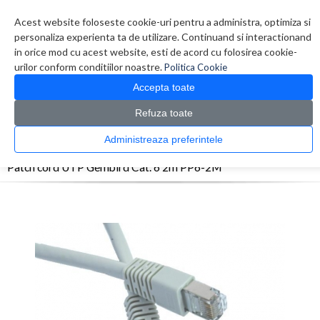
Contul meu
Creare cont
Wish List (0)
Contact
Acest website foloseste cookie-uri pentru a administra, optimiza si
personaliza experienta ta de utilizare. Continuand si interactionand
in orice mod cu acest website, esti de acord cu folosirea cookie-
urilor conform conditiilor noastre.
Politica Cookie
Accepta toate
Refuza toate
CATALOG PRODUSE
0 produs(e)
Administreaza preferintele
>
>
>
Prima Pagina
Retelistica
Cabluri
Patch cord UTP Gembird Cat. 6 2m PP6-2M
Patch cord UTP Gembird Cat. 6 2m PP6-2M