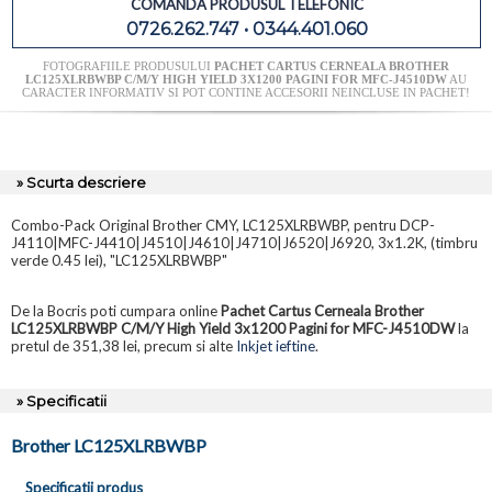
COMANDA PRODUSUL TELEFONIC
0726.262.747 • 0344.401.060
FOTOGRAFIILE PRODUSULUI
PACHET CARTUS CERNEALA BROTHER
LC125XLRBWBP C/M/Y HIGH YIELD 3X1200 PAGINI FOR MFC-J4510DW
AU
CARACTER INFORMATIV SI POT CONTINE ACCESORII NEINCLUSE IN PACHET!
» Scurta descriere
Combo-Pack Original Brother CMY, LC125XLRBWBP, pentru DCP-
J4110|MFC-J4410|J4510|J4610|J4710|J6520|J6920, 3x1.2K, (timbru
verde 0.45 lei), "LC125XLRBWBP"
De la Bocris poti cumpara online
Pachet Cartus Cerneala Brother
LC125XLRBWBP C/M/Y High Yield 3x1200 Pagini for MFC-J4510DW
la
pretul de 351,38 lei, precum si alte
Inkjet ieftine
.
» Specificatii
Brother LC125XLRBWBP
Specificatii produs