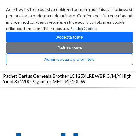
Contul meu
Creare cont
Wish List (0)
Contact
Acest website foloseste cookie-uri pentru a administra, optimiza si
personaliza experienta ta de utilizare. Continuand si interactionand
in orice mod cu acest website, esti de acord cu folosirea cookie-
urilor conform conditiilor noastre.
Politica Cookie
Accepta toate
Refuza toate
CATALOG PRODUSE
0 produs(e)
Administreaza preferintele
>
>
>
Prima Pagina
Consumabile originale
Inkjet
Pachet Cartus Cerneala Brother
LC125XLRBWBP C/M/Y High Yield 3x1200 Pagini for MFC-J4510DW
Pachet Cartus Cerneala Brother LC125XLRBWBP C/M/Y High
Yield 3x1200 Pagini for MFC-J4510DW