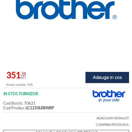
351
,38
LEI
Adauga in cos
Pretul contine TVA
IN STOC FURNIZOR
Cod Bocris: 70621
Cod Produs:
LC125XLRBWBP
ADAUGA IN WISHLIST
COMPARA PRODUSUL