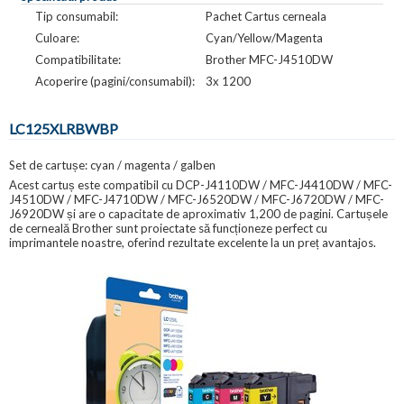
Tip consumabil:
Pachet Cartus cerneala
Culoare:
Cyan/Yellow/Magenta
Compatibilitate:
Brother MFC-J4510DW
Acoperire (pagini/consumabil):
3x 1200
LC125XLRBWBP
Set de cartușe: cyan / magenta / galben
Acest cartuș este compatibil cu DCP-J4110DW / MFC-J4410DW / MFC-
J4510DW / MFC-J4710DW / MFC-J6520DW / MFC-J6720DW / MFC-
J6920DW și are o capacitate de aproximativ 1,200 de pagini. Cartușele
de cerneală Brother sunt proiectate să funcționeze perfect cu
imprimantele noastre, oferind rezultate excelente la un preț avantajos.