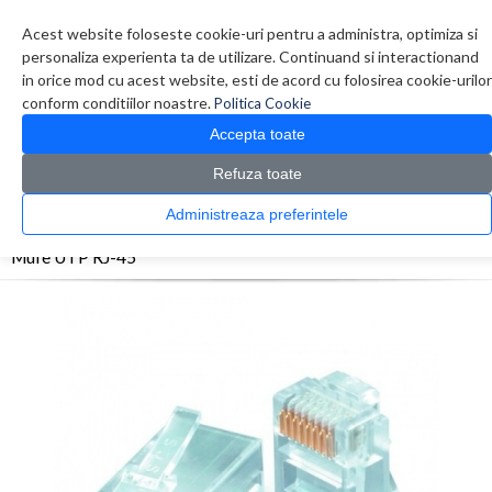
Contul meu
Creare cont
Wish List (0)
Contact
Acest website foloseste cookie-uri pentru a administra, optimiza si
personaliza experienta ta de utilizare. Continuand si interactionand
in orice mod cu acest website, esti de acord cu folosirea cookie-urilor
conform conditiilor noastre.
Politica Cookie
Accepta toate
Refuza toate
CATALOG PRODUSE
0 produs(e)
Administreaza preferintele
>
>
>
Prima Pagina
Retelistica
Mufe si prize
Mufe UTP RJ-45
Mufe UTP RJ-45