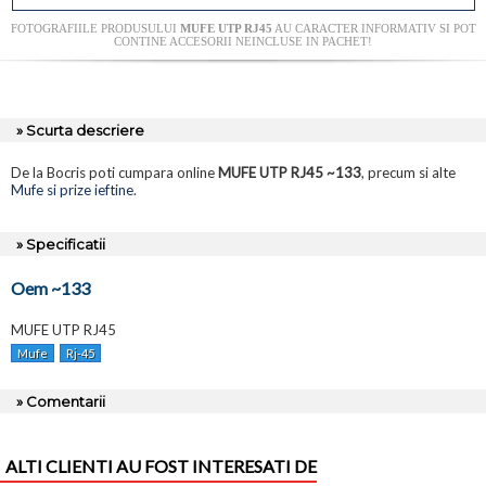
FOTOGRAFIILE PRODUSULUI
MUFE UTP RJ45
AU CARACTER INFORMATIV SI POT
CONTINE ACCESORII NEINCLUSE IN PACHET!
» Scurta descriere
De la Bocris poti cumpara online
MUFE UTP RJ45 ~133
, precum si alte
Mufe si prize ieftine
.
» Specificatii
Oem ~133
MUFE UTP RJ45
Mufe
Rj-45
» Comentarii
ALTI CLIENTI AU FOST INTERESATI DE