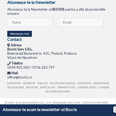
Aboneaza-te la Newsletter
Aboneaza-te la Newsletter-ul
BOCRIS
pentru a afla de promotiile
noastre
Aboneaza-ma!
Contact
Adresa
Bocris Serv S.R.L.
Bulevardul Bucuresti nr. 42C, Ploiesti, Prahova
Vizavi de Hipodrom
Telefon
0344.401.060 / 0726.262.747
Mail
office@bocris.ro
LAPTOPURI
NETBOOK
TABLETE
MULTIFUNCTIONALE
SISTEME PC
MONITOARE
TELEVIZOARE
ROUTERE
SWITCH-URI
APARATE FOTO
CAMERE VIDEO
CAMERE
DE SUPRAVEGHERE
© 1994 - 2026 BOCRIS SERV S.R.L. | CUI: RO6260085, REG. COM.: J29/2413/1994
ANPC
Aboneaza-te acum la newsletter-ul Bocris