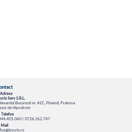
ontact
Adresa
cris Serv S.R.L.
levardul Bucuresti nr. 42C, Ploiesti, Prahova
zavi de Hipodrom
Telefon
344.401.060 / 0726.262.747
Mail
fice@bocris.ro