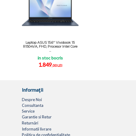
Laptop ASUS 15.6'' Vivobook 15
R1504VA, FHD, Procesor Intel Core
...
in stoc bocris
1.849
,00 LEI
Informaţii
Despre Noi
Consultanta
Service
Garantie si Retur
Returnări
Informatii livrare
Politica de confidentialitate