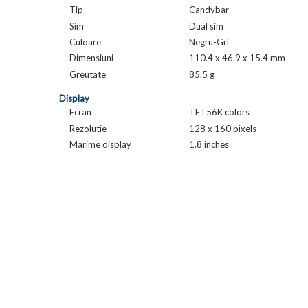
Tip
Candybar
Sim
Dual sim
Culoare
Negru-Gri
Dimensiuni
110.4 x 46.9 x 15.4 mm
Greutate
85.5 g
Display
Ecran
TFT56K colors
Rezolutie
128 x 160 pixels
Marime display
1.8 inches