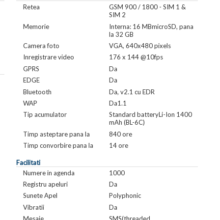
Retea
GSM 900 / 1800 - SIM 1 &
SIM 2
Memorie
Interna: 16 MBmicroSD, pana
la 32 GB
Camera foto
VGA, 640x480 pixels
Inregistrare video
176 x 144 @10fps
GPRS
Da
EDGE
Da
Bluetooth
Da, v2.1 cu EDR
WAP
Da1.1
Tip acumulator
Standard batteryLi-Ion 1400
mAh (BL-6C)
Timp asteptare pana la
840 ore
Timp convorbire pana la
14 ore
Facilitati
Numere in agenda
1000
Registru apeluri
Da
Sunete Apel
Polyphonic
Vibratii
Da
Mesaje
SMS(threaded