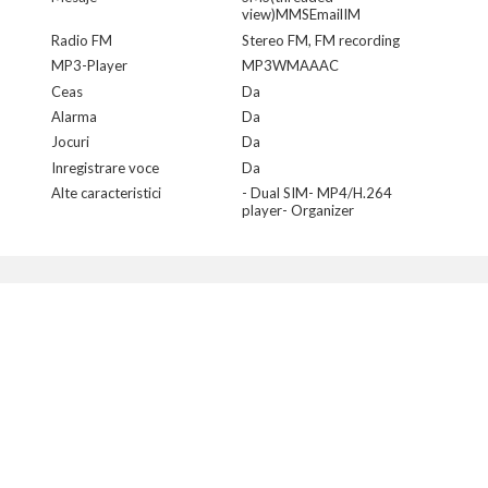
view)MMSEmailIM
Radio FM
Stereo FM, FM recording
MP3-Player
MP3WMAAAC
Ceas
Da
Alarma
Da
Jocuri
Da
Inregistrare voce
Da
Alte caracteristici
- Dual SIM- MP4/H.264
player- Organizer