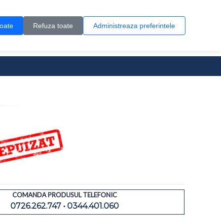
Contul meu
Creare cont
Wish List (0)
Contact
toate
Refuza toate
Administreaza preferintele
0 produs(e)
COMANDA PRODUSUL TELEFONIC
0726.262.747 • 0344.401.060