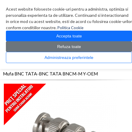
Contul meu
Creare cont
Wish List (0)
Contact
Acest website foloseste cookie-uri pentru a administra, optimiza si
personaliza experienta ta de utilizare. Continuand si interactionand
in orice mod cu acest website, esti de acord cu folosirea cookie-urilor
conform conditiilor noastre.
Politica Cookie
Accepta toate
Refuza toate
CATALOG PRODUSE
0 produs(e)
Administreaza preferintele
>
>
>
Prima Pagina
Sisteme de supraveghere
Accesorii sisteme de supraveghere
Mufa BNC TATA-BNC TATA BNCM-M Y-OEM
Mufa BNC TATA-BNC TATA BNCM-M Y-OEM