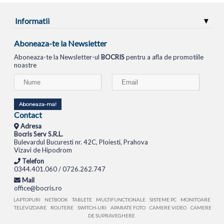
Informatii
Aboneaza-te la Newsletter
Aboneaza-te la Newsletter-ul
BOCRIS
pentru a afla de promotiile
noastre
Aboneaza-ma!
Contact
Adresa
Bocris Serv S.R.L.
Bulevardul Bucuresti nr. 42C, Ploiesti, Prahova
Vizavi de Hipodrom
Telefon
0344.401.060 / 0726.262.747
Mail
office@bocris.ro
LAPTOPURI
NETBOOK
TABLETE
MULTIFUNCTIONALE
SISTEME PC
MONITOARE
TELEVIZOARE
ROUTERE
SWITCH-URI
APARATE FOTO
CAMERE VIDEO
CAMERE
DE SUPRAVEGHERE