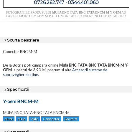
0726.262.747 • 0344.401.060
FOTOGRAFIILE PRODUSULUI
MUFA BNC TATA-BNC TATA BNCM-M Y-OEM
AU
CARACTER INFORMATIV SI POT CONTINE ACCESORII NEINCLUSE IN PACHET!
» Scurta descriere
Conector BNC M-M
De la Bocris poti cumpara online
Mufa BNC TATA-BNC TATA BNCM-M Y-
OEM
la pretul de 3,90 lei, precum si alte
Accesorii sisteme de
supraveghere ieftine
.
» Specificatii
Y-oem BNCM-M
MUFA BNC TATA-BNC TATA BNCM-M
Mufa
Male
Male
Connector
Bncm-m