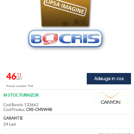
46
,71
LEI
Adauga in cos
Pretul contine TVA
IN STOC FURNIZOR
Cod Bocris: 133662
Cod Produs:
CNS-CMSW4B
GARANTIE
24 Luni