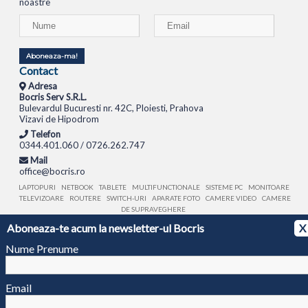
noastre
Aboneaza-ma!
Contact
Adresa
Bocris Serv S.R.L.
Bulevardul Bucuresti nr. 42C, Ploiesti, Prahova
Vizavi de Hipodrom
Telefon
0344.401.060 / 0726.262.747
Mail
office@bocris.ro
LAPTOPURI
NETBOOK
TABLETE
MULTIFUNCTIONALE
SISTEME PC
MONITOARE
TELEVIZOARE
ROUTERE
SWITCH-URI
APARATE FOTO
CAMERE VIDEO
CAMERE
DE SUPRAVEGHERE
Aboneaza-te acum la newsletter-ul Bocris
X
© 1994 - 2026 BOCRIS SERV S.R.L. | CUI: RO6260085, REG. COM.: J29/2413/1994
ANPC
Nume Prenume
Email