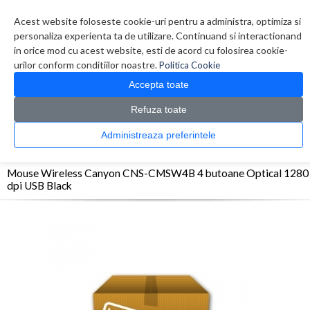
Contul meu
Creare cont
Wish List (0)
Contact
Acest website foloseste cookie-uri pentru a administra, optimiza si
personaliza experienta ta de utilizare. Continuand si interactionand
in orice mod cu acest website, esti de acord cu folosirea cookie-
urilor conform conditiilor noastre.
Politica Cookie
Accepta toate
Refuza toate
CATALOG PRODUSE
0 produs(e)
Administreaza preferintele
>
>
>
Prima Pagina
Periferice
Mouse
Mouse Wireless Canyon CNS-CMSW4B 4
butoane Optical 1280 dpi USB Black
Mouse Wireless Canyon CNS-CMSW4B 4 butoane Optical 1280
dpi USB Black