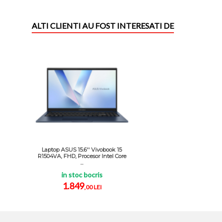
ALTI CLIENTI AU FOST INTERESATI DE
Laptop ASUS 15.6'' Vivobook 15
R1504VA, FHD, Procesor Intel Core
...
in stoc bocris
1.849
,00 LEI