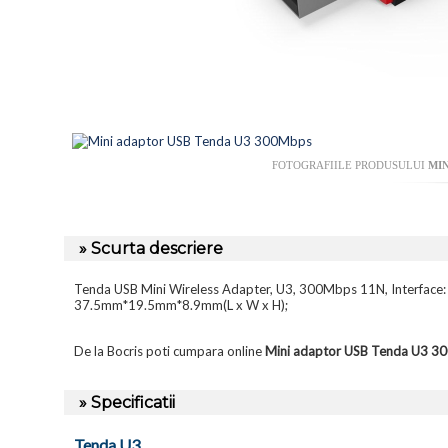
FOTOGRAFIILE PRODUSULUI
MIN
» Scurta descriere
Tenda USB Mini Wireless Adapter, U3, 300Mbps 11N, Interface:
37.5mm*19.5mm*8.9mm(L x W x H);
De la Bocris poti cumpara online
Mini adaptor USB Tenda U3 
» Specificatii
Tenda U3