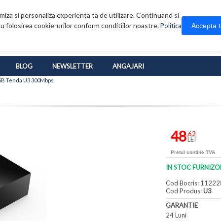
iza si personaliza experienta ta de utilizare. Continuand si
u folosirea cookie-urilor conform conditiilor noastre.
Accepta 
Politica
BLOG
NEWSLETTER
ANGAJARI
USB Tenda U3 300Mbps
48
,62
LEI
Pretul contine TVA
IN STOC FURNIZO
Cod Bocris: 11222
Cod Produs:
U3
GARANTIE
24 Luni