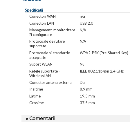
Specificatii
Conectori WAN
n/a
Conectori LAN
USB 2.0
Management, monitorizare
N/A
?i configurare
Protocoale de rutare
N/A
suportate
Protocoale si standarde
WPA2-PSK (Pre-Shared Key)
acceptate
Suport WLAN
Nu
Retele suportate -
IEEE 802.11b/g/n 2,4 GHz
WirelessLAN
Conector antena externa
Da
Inaltime
8.9 mm
Latime
19.5 mm
Grosime
37.5 mm
» Comentarii