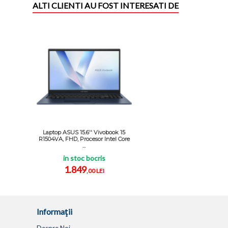
ALTI CLIENTI AU FOST INTERESATI DE
Laptop ASUS 15.6'' Vivobook 15
R1504VA, FHD, Procesor Intel Core
...
in stoc bocris
1.849
,00 LEI
Informaţii