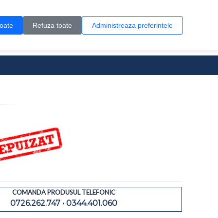
Contul meu
Creare cont
Wish List (0)
Contact
toate
Refuza toate
Administreaza preferintele
0 produs(e)
COMANDA PRODUSUL TELEFONIC
0726.262.747 • 0344.401.060