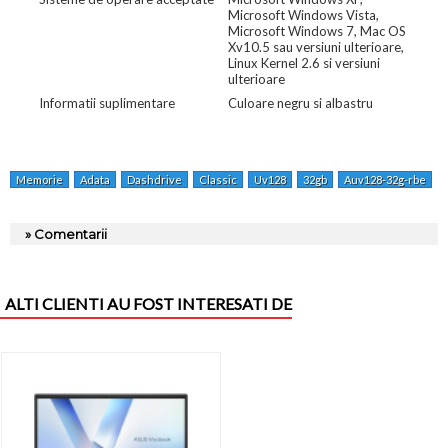
Microsoft Windows Vista,
Microsoft Windows 7, Mac OS
Xv10.5 sau versiuni ulterioare,
Linux Kernel 2.6 si versiuni
ulterioare
Informatii suplimentare
Culoare negru si albastru
Memorie
Adata
Dashdrive
Classic
Uv128
32gb
Auv128-32g-rbe
» Comentarii
ALTI CLIENTI AU FOST INTERESATI DE