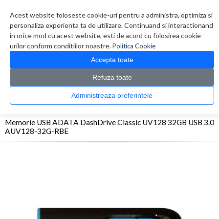
Contul meu
Creare cont
Wish List (0)
Contact
Acest website foloseste cookie-uri pentru a administra, optimiza si
personaliza experienta ta de utilizare. Continuand si interactionand
in orice mod cu acest website, esti de acord cu folosirea cookie-
urilor conform conditiilor noastre.
Politica Cookie
Accepta toate
Refuza toate
CATALOG PRODUSE
0 produs(e)
Administreaza preferintele
>
>
>
Prima Pagina
Periferice
Memorii USB
Memorie USB ADATA DashDrive Classic
UV128 32GB USB 3.0 AUV128-32G-RBE
Memorie USB ADATA DashDrive Classic UV128 32GB USB 3.0
AUV128-32G-RBE