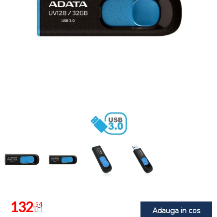
132
,54
LEI
Adauga in cos