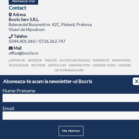
Aboneaza-ma!
Contact
Adresa
Bocris Serv S.R.L.
Bulevardul Bucuresti nr. 42C, Ploiesti, Prahova
Vizavi de Hipodrom
Telefon
0344.401.060 / 0726.262.747
Mail
office@bocris.ro
LAPTOPURI
NETBOOK
TABLETE
MULTIFUNCTIONALE
SISTEME PC
MONITOARE
TELEVIZOARE
ROUTERE
SWITCH-URI
APARATE FOTO
CAMERE VIDEO
CAMERE
DE SUPRAVEGHERE
Aboneaza-te acum la newsletter-ul Bocris
X
© 1994 - 2026 BOCRIS SERV S.R.L. | CUI: RO6260085, REG. COM.: J29/2413/1994
ANPC
Nume Prenume
Email
Ma Abonez