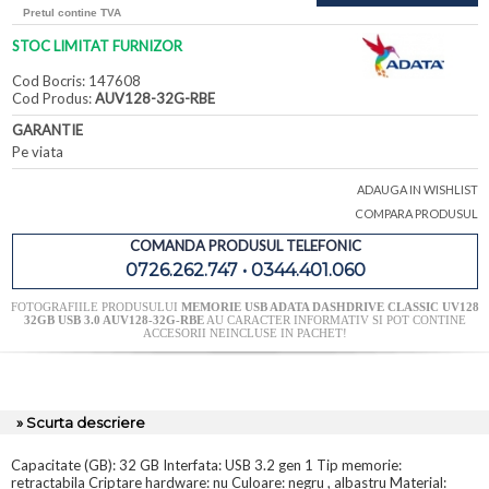
Pretul contine TVA
STOC LIMITAT FURNIZOR
Cod Bocris: 147608
Cod Produs:
AUV128-32G-RBE
GARANTIE
Pe viata
ADAUGA IN WISHLIST
COMPARA PRODUSUL
COMANDA PRODUSUL TELEFONIC
0726.262.747 • 0344.401.060
FOTOGRAFIILE PRODUSULUI
MEMORIE USB ADATA DASHDRIVE CLASSIC UV128
32GB USB 3.0 AUV128-32G-RBE
AU CARACTER INFORMATIV SI POT CONTINE
ACCESORII NEINCLUSE IN PACHET!
» Scurta descriere
Capacitate (GB): 32 GB Interfata: USB 3.2 gen 1 Tip memorie:
retractabila Criptare hardware: nu Culoare: negru , albastru Material: