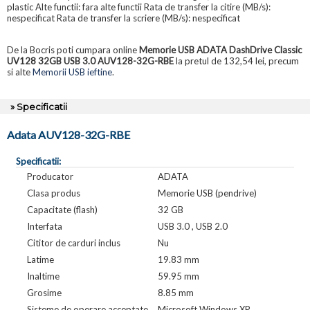
plastic Alte functii: fara alte functii Rata de transfer la citire (MB/s):
nespecificat Rata de transfer la scriere (MB/s): nespecificat
De la Bocris poti cumpara online
Memorie USB ADATA DashDrive Classic
UV128 32GB USB 3.0 AUV128-32G-RBE
la pretul de 132,54 lei, precum
si alte
Memorii USB ieftine
.
» Specificatii
Adata AUV128-32G-RBE
Specificatii:
Producator
ADATA
Clasa produs
Memorie USB (pendrive)
Capacitate (flash)
32 GB
Interfata
USB 3.0 , USB 2.0
Cititor de carduri inclus
Nu
Latime
19.83 mm
Inaltime
59.95 mm
Grosime
8.85 mm
Sisteme de operare acceptate
Microsoft Windows XP,