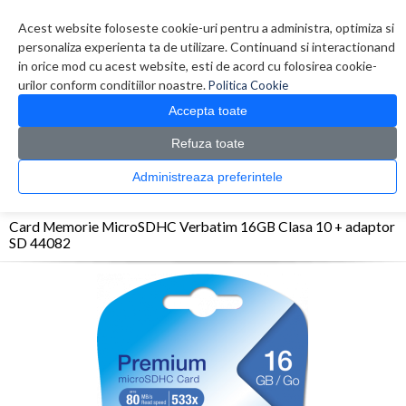
Contul meu
Creare cont
Wish List (0)
Contact
Acest website foloseste cookie-uri pentru a administra, optimiza si
personaliza experienta ta de utilizare. Continuand si interactionand
in orice mod cu acest website, esti de acord cu folosirea cookie-
urilor conform conditiilor noastre.
Politica Cookie
Accepta toate
Refuza toate
CATALOG PRODUSE
0 produs(e)
Administreaza preferintele
>
>
>
Prima Pagina
Foto Video
Carduri memorie
Card Memorie MicroSDHC Verbatim
16GB Clasa 10 + adaptor SD 44082
Card Memorie MicroSDHC Verbatim 16GB Clasa 10 + adaptor
SD 44082