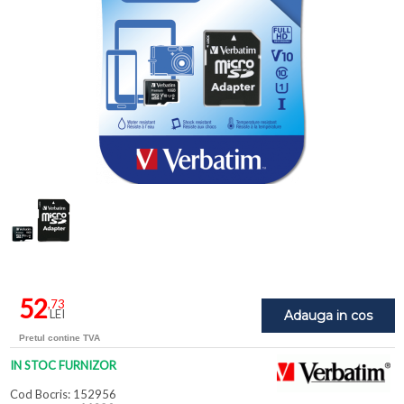
52
,73
LEI
Adauga in cos
Pretul contine TVA
IN STOC FURNIZOR
Cod Bocris: 152956