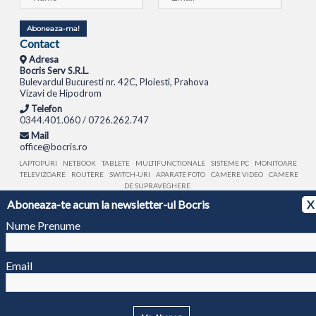
Aboneaza-ma!
Contact
Adresa
Bocris Serv S.R.L.
Bulevardul Bucuresti nr. 42C, Ploiesti, Prahova
Vizavi de Hipodrom
Telefon
0344.401.060 / 0726.262.747
Mail
office@bocris.ro
LAPTOPURI
NETBOOK
TABLETE
MULTIFUNCTIONALE
SISTEME PC
MONITOARE
TELEVIZOARE
ROUTERE
SWITCH-URI
APARATE FOTO
CAMERE VIDEO
CAMERE
DE SUPRAVEGHERE
Aboneaza-te acum la newsletter-ul Bocris
X
© 1994 - 2026 BOCRIS SERV S.R.L. | CUI: RO6260085, REG. COM.: J29/2413/1994
ANPC
Nume Prenume
Email