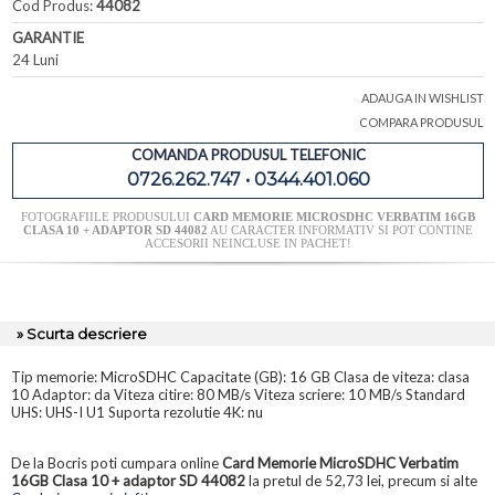
Cod Produs:
44082
GARANTIE
24 Luni
ADAUGA IN WISHLIST
COMPARA PRODUSUL
COMANDA PRODUSUL TELEFONIC
0726.262.747 • 0344.401.060
FOTOGRAFIILE PRODUSULUI
CARD MEMORIE MICROSDHC VERBATIM 16GB
CLASA 10 + ADAPTOR SD 44082
AU CARACTER INFORMATIV SI POT CONTINE
ACCESORII NEINCLUSE IN PACHET!
» Scurta descriere
Tip memorie: MicroSDHC Capacitate (GB): 16 GB Clasa de viteza: clasa
10 Adaptor: da Viteza citire: 80 MB/s Viteza scriere: 10 MB/s Standard
UHS: UHS-I U1 Suporta rezolutie 4K: nu
De la Bocris poti cumpara online
Card Memorie MicroSDHC Verbatim
16GB Clasa 10 + adaptor SD 44082
la pretul de 52,73 lei, precum si alte