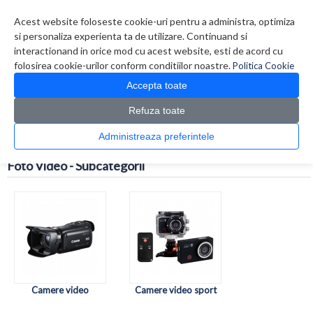
Contul meu
Creare cont
Wish List (0)
Contact
Acest website foloseste cookie-uri pentru a administra, optimiza
si personaliza experienta ta de utilizare. Continuand si
interactionand in orice mod cu acest website, esti de acord cu
folosirea cookie-urilor conform conditiilor noastre.
Politica Cookie
Accepta toate
Refuza toate
CATALOG PRODUSE
0 produs(e)
Administreaza preferintele
>
Prima Pagina
Foto Video
Foto Video - Subcategorii
Camere video
Camere video sport