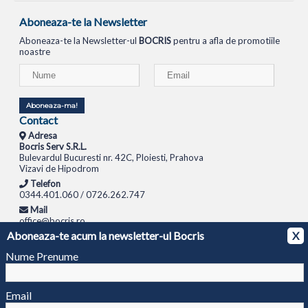
Aboneaza-te la Newsletter
Aboneaza-te la Newsletter-ul
BOCRIS
pentru a afla de promotiile
noastre
Aboneaza-ma!
Contact
Adresa
Bocris Serv S.R.L.
Bulevardul Bucuresti nr. 42C, Ploiesti, Prahova
Vizavi de Hipodrom
Telefon
0344.401.060 / 0726.262.747
Mail
office@bocris.ro
Aboneaza-te acum la newsletter-ul Bocris
X
LAPTOPURI
NETBOOK
TABLETE
MULTIFUNCTIONALE
SISTEME PC
MONITOARE
TELEVIZOARE
ROUTERE
SWITCH-URI
APARATE FOTO
CAMERE VIDEO
CAMERE
Nume Prenume
DE SUPRAVEGHERE
© 1994 - 2026 BOCRIS SERV S.R.L. | CUI: RO6260085, REG. COM.: J29/2413/1994
ANPC
Email