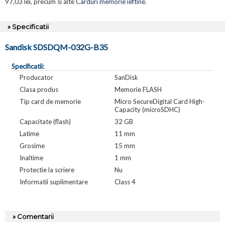
97,03 lei, precum si alte
Carduri memorie ieftine
.
» Specificatii
Sandisk SDSDQM-032G-B35
Specificatii:
Producator
SanDisk
Clasa produs
Memorie FLASH
Tip card de memorie
Micro SecureDigital Card High-
Capacity (microSDHC)
Capacitate (flash)
32 GB
Latime
11 mm
Grosime
15 mm
Inaltime
1 mm
Protectie la scriere
Nu
Informatii suplimentare
Class 4
» Comentarii