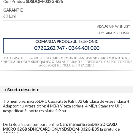
Cod Produs:
SDSDQM-032G-B35
GARANTIE
60 Luni
ADAUGA IN WISHLIST
COMPARA PRODUSUL
COMANDA PRODUSUL TELEFONIC
0726.262.747 • 0344.401.060
FOTOGRAFIILE PRODUSULUI
CARD MEMORIE SANDISK SD CARD MICRO 32GB
SDHC/CARD ONLY SDSDQM-032G-B35
AU CARACTER INFORMATIV SI POT CONTINE
ACCESORII NEINCLUSE IN PACHET!
» Scurta descriere
Tip memorie: microSDHC Capacitate (GB): 32 GB Clasa de viteza: clasa 4
Adaptor: nu Viteza citire: 4 MB/s Viteza scriere: 4 MB/s Standard UHS:
nespecificat Suporta rezolutie 4K: nu
De la Bocris poti cumpara online
Card memorie SanDisk SD CARD
MICRO 32GB SDHC/CARD ONLY SDSDQM-032G-B35
la pretul de