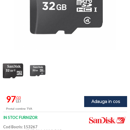
97
,03
LEI
Adauga in cos
Pretul contine TVA
IN STOC FURNIZOR
Cod Bocris: 153267