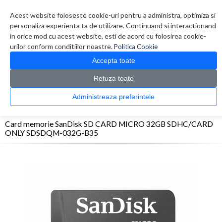
Contul meu
Creare cont
Wish List (0)
Contact
Acest website foloseste cookie-uri pentru a administra, optimiza si
personaliza experienta ta de utilizare. Continuand si interactionand
in orice mod cu acest website, esti de acord cu folosirea cookie-
urilor conform conditiilor noastre.
Politica Cookie
Accepta toate
Refuza toate
CATALOG PRODUSE
0 produs(e)
Administreaza preferintele
>
>
>
Prima Pagina
Foto Video
Carduri memorie
Card memorie SanDisk SD CARD
MICRO 32GB SDHC/CARD ONLY SDSDQM-032G-B35
Card memorie SanDisk SD CARD MICRO 32GB SDHC/CARD
ONLY SDSDQM-032G-B35