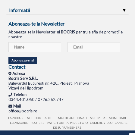
Informatii
Aboneaza-te la Newsletter
Aboneaza-te la Newsletter-ul
BOCRIS
pentru a afla de promotiile
noastre
Aboneaza-ma!
Contact
Adresa
Bocris Serv S.R.L.
Bulevardul Bucuresti nr. 42C, Ploiesti, Prahova
Vizavi de Hipodrom
Telefon
0344.401.060 / 0726.262.747
Mail
office@bocris.ro
LAPTOPURI
NETBOOK
TABLETE
MULTIFUNCTIONALE
SISTEME PC
MONITOARE
TELEVIZOARE
ROUTERE
SWITCH-URI
APARATE FOTO
CAMERE VIDEO
CAMERE
DE SUPRAVEGHERE