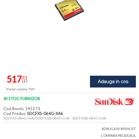
517
,93
LEI
Adauga in cos
Pretul contine TVA
IN STOC FURNIZOR
Cod Bocris: 145173
Cod Produs:
SDCFXS-064G-X46
SDCFXS-064G-X46/SDCFXSB-064G-G46, SDCFXSB-064G-G46
ADAUGA IN WISHLIST
COMPARA PRODUSUL