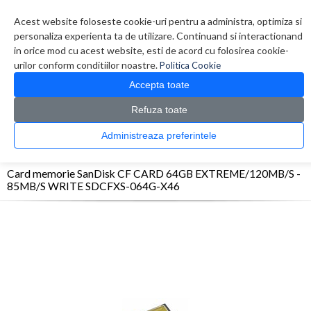
Contul meu
Creare cont
Wish List (0)
Contact
Acest website foloseste cookie-uri pentru a administra, optimiza si
personaliza experienta ta de utilizare. Continuand si interactionand
in orice mod cu acest website, esti de acord cu folosirea cookie-
urilor conform conditiilor noastre.
Politica Cookie
Accepta toate
Refuza toate
CATALOG PRODUSE
0 produs(e)
Administreaza preferintele
>
>
>
Prima Pagina
Foto Video
Carduri memorie
Card memorie SanDisk CF CARD
64GB EXTREME/120MB/S - 85MB/S WRITE SDCFXS-064G-X46
Card memorie SanDisk CF CARD 64GB EXTREME/120MB/S -
85MB/S WRITE SDCFXS-064G-X46