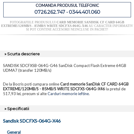
COMANDA PRODUSUL TELEFONIC
0726.262.747 • 0344.401.060
FOTOGRAFIILE PRODUSULUI
CARD MEMORIE SANDISK CF CARD 64GB
EXTREME/120MB/S - 85MB/S WRITE SDCFXS-064G-X46
AU CARACTER INFORMATIV
SI POT CONTINE ACCESORII NEINCLUSE IN PACHET!
» Scurta descriere
SANDISK SDCFXSB-064G-G46 SanDisk Compact Flash Extreme 64GB
UDMA7 (transfer 120MB/s)
De la Bocris poti cumpara online
Card memorie SanDisk CF CARD 64GB
EXTREME/120MB/S - 85MB/S WRITE SDCFXS-064G-X46
la pretul de
517,93 lei, precum si alte
Carduri memorie ieftine
.
» Specificatii
Sandisk SDCFXS-064G-X46
General