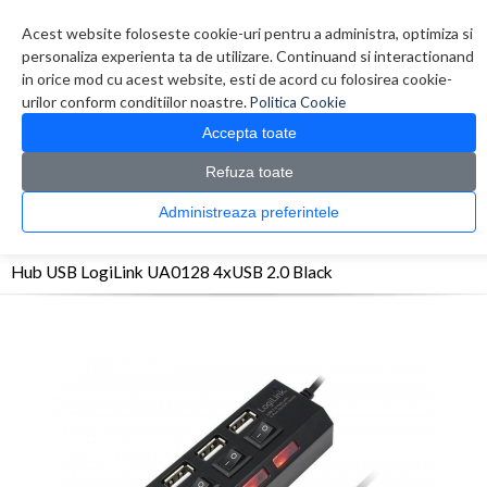
Contul meu
Creare cont
Wish List (0)
Contact
Acest website foloseste cookie-uri pentru a administra, optimiza si
personaliza experienta ta de utilizare. Continuand si interactionand
in orice mod cu acest website, esti de acord cu folosirea cookie-
urilor conform conditiilor noastre.
Politica Cookie
Accepta toate
Refuza toate
CATALOG PRODUSE
0 produs(e)
Administreaza preferintele
>
>
>
Prima Pagina
Periferice
Hub-uri USB
Hub USB LogiLink UA0128 4xUSB 2.0
Black
Hub USB LogiLink UA0128 4xUSB 2.0 Black