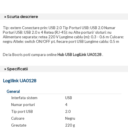
» Scurta descriere
Tip: extern Conectare prin: USB 2.0 Tip Porturi USB: USB 2.0 Numar
Porturi USB: USB 2.0 x 4 Retea (RJ-45): nu Alte porturi/ sloturi: nu
Alimentare separata: retea 220 V Lungime cablu (m): 0.3 - 0.6 m Culoare:
negru Altele: switch ON/OFF pt. fiecare port USB Lungime cablu: 0.5 m
De la Bocris poti cumpara online
Hub USB LogiLink UA0128
.
» Specificatii
Logilink UA0128
General
Interfata sistem
USB
Numar porturi
4
Tip port USB
2.0
Culoare
Negru
Greutate
220 g