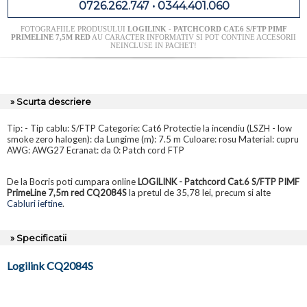
0726.262.747 • 0344.401.060
FOTOGRAFIILE PRODUSULUI
LOGILINK - PATCHCORD CAT.6 S/FTP PIMF
PRIMELINE 7,5M RED
AU CARACTER INFORMATIV SI POT CONTINE ACCESORII
NEINCLUSE IN PACHET!
» Scurta descriere
Tip: - Tip cablu: S/FTP Categorie: Cat6 Protectie la incendiu (LSZH - low
smoke zero halogen): da Lungime (m): 7.5 m Culoare: rosu Material: cupru
AWG: AWG27 Ecranat: da 0: Patch cord FTP
De la Bocris poti cumpara online
LOGILINK - Patchcord Cat.6 S/FTP PIMF
PrimeLine 7,5m red CQ2084S
la pretul de 35,78 lei, precum si alte
Cabluri ieftine
.
» Specificatii
Logilink CQ2084S