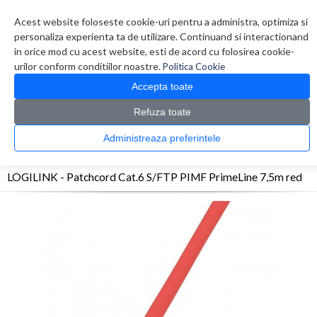
Contul meu
Creare cont
Wish List (0)
Contact
Acest website foloseste cookie-uri pentru a administra, optimiza si
personaliza experienta ta de utilizare. Continuand si interactionand
in orice mod cu acest website, esti de acord cu folosirea cookie-
urilor conform conditiilor noastre.
Politica Cookie
Accepta toate
Refuza toate
CATALOG PRODUSE
0 produs(e)
Administreaza preferintele
>
>
>
Prima Pagina
Retelistica
Cabluri
LOGILINK - Patchcord Cat.6 S/FTP PIMF
PrimeLine 7,5m red
LOGILINK - Patchcord Cat.6 S/FTP PIMF PrimeLine 7,5m red