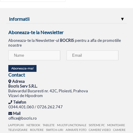
Informatii
Aboneaza-te la Newsletter
Aboneaza-te la Newsletter-ul
BOCRIS
pentru a afla de promotiile
noastre
Aboneaza-ma!
Contact
Adresa
Bocris Serv S.R.L.
Bulevardul Bucuresti nr. 42C, Ploiesti, Prahova
Vizavi de Hipodrom
Telefon
0344.401.060 / 0726.262.747
Mail
office@bocris.ro
LAPTOPURI
NETBOOK
TABLETE
MULTIFUNCTIONALE
SISTEME PC
MONITOARE
TELEVIZOARE
ROUTERE
SWITCH-URI
APARATE FOTO
CAMERE VIDEO
CAMERE