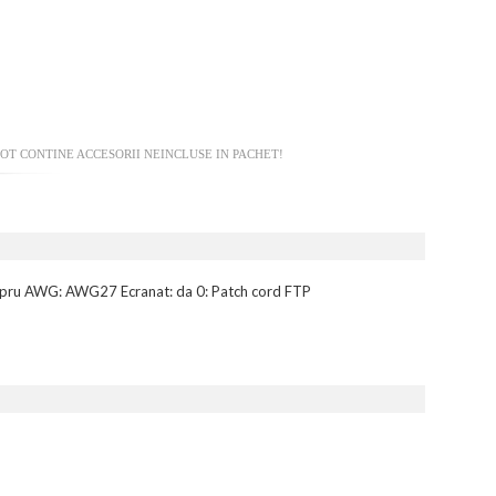
OT CONTINE ACCESORII NEINCLUSE IN PACHET!
: cupru AWG: AWG27 Ecranat: da 0: Patch cord FTP