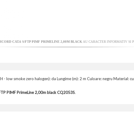
HCORD CAT.6 S/FTP PIMF PRIMELINE 2,00M BLACK
AU CARACTER INFORMATIV SI P
LSZH - low smoke zero halogen): da Lungime (m): 2 m Culoare: negru Material
/FTP PIMF PrimeLine 2,00m black CQ2053S
.