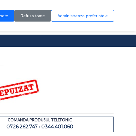
Contul meu
Creare cont
Wish List (0)
Contact
toate
Refuza toate
Administreaza preferintele
0 produs(e)
COMANDA PRODUSUL TELEFONIC
0726.262.747 • 0344.401.060