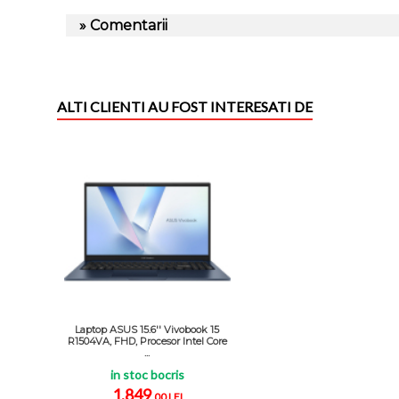
» Comentarii
ALTI CLIENTI AU FOST INTERESATI DE
Laptop ASUS 15.6'' Vivobook 15
R1504VA, FHD, Procesor Intel Core
...
in stoc bocris
1.849
,00 LEI