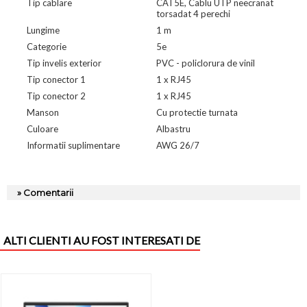
Tip cablare
CAT5E, Cablu UTP neecranat
torsadat 4 perechi
Lungime
1 m
Categorie
5e
Tip invelis exterior
PVC - policlorura de vinil
Tip conector 1
1 x RJ45
Tip conector 2
1 x RJ45
Manson
Cu protectie turnata
Culoare
Albastru
Informatii suplimentare
AWG 26/7
» Comentarii
ALTI CLIENTI AU FOST INTERESATI DE