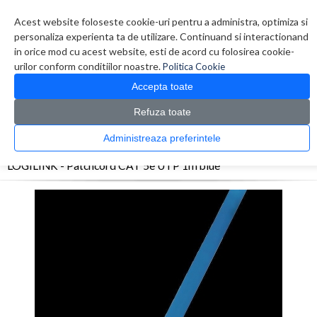
Contul meu
Creare cont
Wish List (0)
Contact
Acest website foloseste cookie-uri pentru a administra, optimiza si
personaliza experienta ta de utilizare. Continuand si interactionand
in orice mod cu acest website, esti de acord cu folosirea cookie-
urilor conform conditiilor noastre.
Politica Cookie
Accepta toate
Refuza toate
CATALOG PRODUSE
0 produs(e)
Administreaza preferintele
>
>
>
Prima Pagina
Retelistica
Cabluri
LOGILINK - Patchcord CAT 5e UTP 1m blue
LOGILINK - Patchcord CAT 5e UTP 1m blue