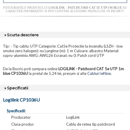
FOTOGRAFIILE PRODUSULUI
LOGILINK - PATCHCORD CAT 5E UTP 1M BLUE
AU
CARACTER INFORMATIV SI POT CONTINE ACCESORII NEINCLUSE IN PACHET!
» Scurta descriere
Tip: - Tip cablu: UTP Categorie: Cat5e Protectie la incendiu (LSZH - low
smoke zero halogen): nu Lungime (m): 1 m Culoare: albastru Material:
cupru-aluminiu AWG: AWG26 Ecranat: nu 0: Patch cord UTP
De la Bocris poti cumpara online
LOGILINK - Patchcord CAT 5e UTP 1m
blue CP1036U
la pretul de 5,24 lei, precum si alte
Cabluri ieftine
.
» Specificatii
Logilink CP1036U
Specificatii:
Producator
LogiLink
Clasa produs
Cablu de retea tip patchcord