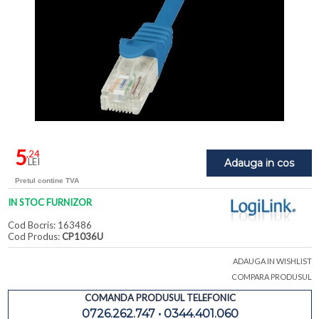
5
,24
LEI
Adauga in cos
Pretul contine TVA
IN STOC FURNIZOR
Cod Bocris: 163486
Cod Produs:
CP1036U
ADAUGA IN WISHLIST
COMPARA PRODUSUL
COMANDA PRODUSUL TELEFONIC
0726.262.747 • 0344.401.060