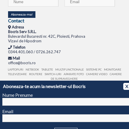
Aboneaza-ma!
Contact
Adresa
Bocris Serv S.R.L.
Bulevardul Bucuresti nr. 42C, Ploiesti, Prahova
Vizavi de Hipodrom
Telefon
0344.401.060 / 0726.262.747
Mail
office@bocris.ro
LAPTOPURI
NETBOOK
TABLETE
MULTIFUNCTIONALE
SISTEME PC
MONITOARE
TELEVIZOARE
ROUTERE
SWITCH-URI
APARATE FOTO
CAMERE VIDEO
CAMERE
DE SUPRAVEGHERE
Aboneaza-te acum la newsletter-ul Bocris
X
© 1994 - 2026 BOCRIS SERV S.R.L. | CUI: RO6260085, REG. COM.: J29/2413/1994
ANPC
Nume Prenume
Email