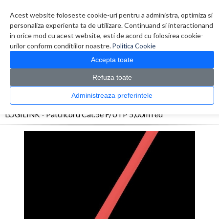
Contul meu
Creare cont
Wish List (0)
Contact
Acest website foloseste cookie-uri pentru a administra, optimiza si
personaliza experienta ta de utilizare. Continuand si interactionand
in orice mod cu acest website, esti de acord cu folosirea cookie-
urilor conform conditiilor noastre.
Politica Cookie
Accepta toate
Refuza toate
CATALOG PRODUSE
0 produs(e)
Administreaza preferintele
>
>
>
Prima Pagina
Retelistica
Cabluri
LOGILINK - Patchcord Cat.5e F/UTP 5,00m red
LOGILINK - Patchcord Cat.5e F/UTP 5,00m red