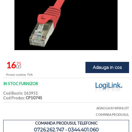
16
,75
LEI
Adauga in cos
Pretul contine TVA
IN STOC FURNIZOR
Cod Bocris: 163951
Cod Produs:
CP1074S
ADAUGA IN WISHLIST
COMPARA PRODUSUL
COMANDA PRODUSUL TELEFONIC
0726.262.747 • 0344.401.060