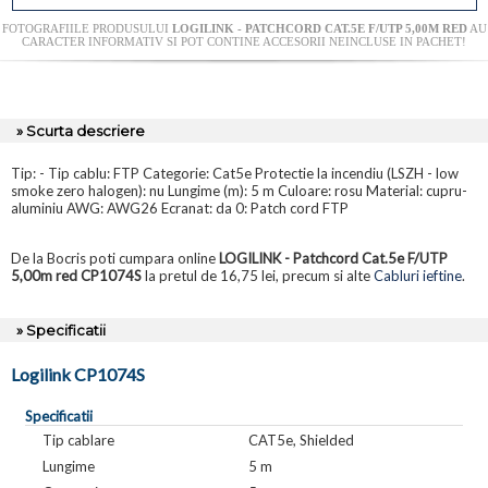
FOTOGRAFIILE PRODUSULUI
LOGILINK - PATCHCORD CAT.5E F/UTP 5,00M RED
AU
CARACTER INFORMATIV SI POT CONTINE ACCESORII NEINCLUSE IN PACHET!
» Scurta descriere
Tip: - Tip cablu: FTP Categorie: Cat5e Protectie la incendiu (LSZH - low
smoke zero halogen): nu Lungime (m): 5 m Culoare: rosu Material: cupru-
aluminiu AWG: AWG26 Ecranat: da 0: Patch cord FTP
De la Bocris poti cumpara online
LOGILINK - Patchcord Cat.5e F/UTP
5,00m red CP1074S
la pretul de 16,75 lei, precum si alte
Cabluri ieftine
.
» Specificatii
Logilink CP1074S
Specificatii
Tip cablare
CAT5e, Shielded
Lungime
5 m