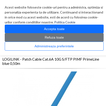
Contul meu
Creare cont
Wish List (0)
Contact
Acest website foloseste cookie-uri pentru a administra, optimiza si
personaliza experienta ta de utilizare. Continuand si interactionand
in orice mod cu acest website, esti de acord cu folosirea cookie-
urilor conform conditiilor noastre.
Politica Cookie
Accepta toate
Refuza toate
CATALOG PRODUSE
0 produs(e)
Administreaza preferintele
>
>
>
Prima Pagina
Retelistica
Cabluri
LOGILINK - Patch Cable Cat.6A 10G S/FTP PIMF
PrimeLine blue 0,50m
LOGILINK - Patch Cable Cat.6A 10G S/FTP PIMF PrimeLine
blue 0,50m