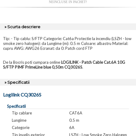
NEINCLUSE IN PACHET!
» Scurta descriere
Tip: - Tip cablu: S/FTP Categorie: Cat6a Protectie la incendiu (LSZH - low
smoke zero halogen): da Lungime (m): 0.5 m Culoare: albastru Material:
cupru AWG: AWG26 Ecranat: da 0: Patch cord FTP
De la Bocris poti cumpara online
LOGILINK - Patch Cable Cat.6A 10G
S/FTP PIMF PrimeLine blue 0,50m CQ3026S
.
» Specificatii
Logilink CQ3026S
Specificatii
Tip cablare
CAT6A
Lungime
0.5 m
Categorie
6A
Tip invelis exterior
LSZH - Low Smoke Zero Halogen