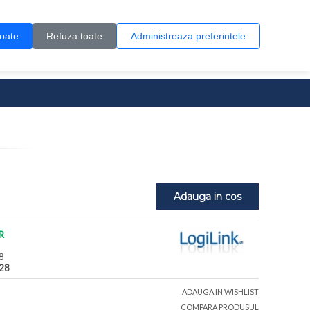
Contul meu
Creare cont
Wish List (0)
Contact
toate
Refuza toate
Administreaza preferintele
0 produs(e)
Adauga in cos
R
8
28
ADAUGA IN WISHLIST
COMPARA PRODUSUL