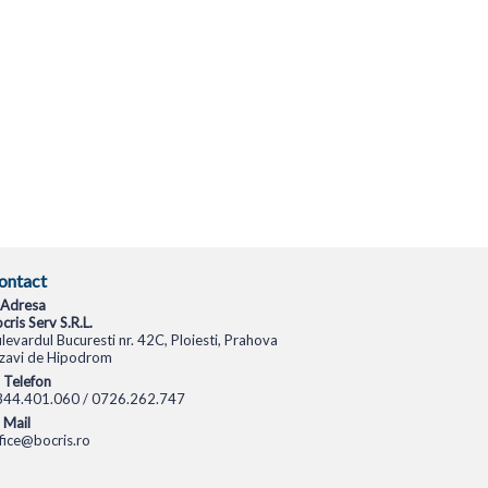
ontact
Adresa
cris Serv S.R.L.
levardul Bucuresti nr. 42C, Ploiesti, Prahova
zavi de Hipodrom
Telefon
344.401.060 / 0726.262.747
Mail
fice@bocris.ro