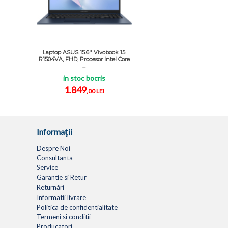
Laptop ASUS 15.6'' Vivobook 15
R1504VA, FHD, Procesor Intel Core
...
in stoc bocris
1.849
,00 LEI
Informaţii
Despre Noi
Consultanta
Service
Garantie si Retur
Returnări
Informatii livrare
Politica de confidentialitate
Termeni si conditii
Producatori