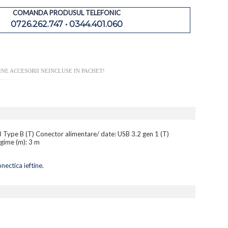
COMANDA PRODUSUL TELEFONIC
0726.262.747 • 0344.401.060
NE ACCESORII NEINCLUSE IN PACHET!
Type B (T) Conector alimentare/ date: USB 3.2 gen 1 (T)
ngime (m): 3 m
ectica ieftine
.