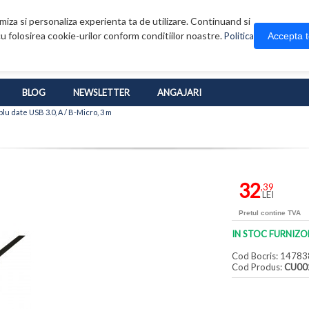
iza si personaliza experienta ta de utilizare. Continuand si
u folosirea cookie-urilor conform conditiilor noastre.
Accepta 
Politica
BLOG
NEWSLETTER
ANGAJARI
lu date USB 3.0, A / B-Micro, 3 m
32
,39
LEI
Pretul contine TVA
IN STOC FURNIZO
Cod Bocris: 14783
Cod Produs:
CU00