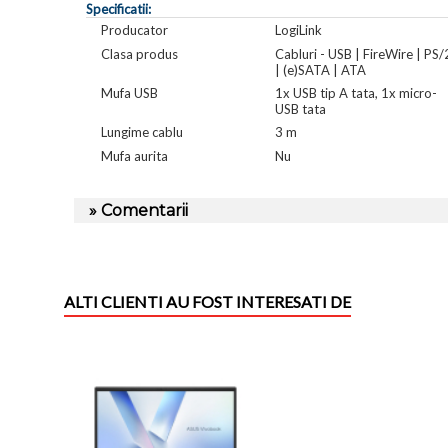
Specificatii:
Producator
LogiLink
Clasa produs
Cabluri - USB | FireWire | PS/
| (e)SATA | ATA
Mufa USB
1x USB tip A tata, 1x micro-
USB tata
Lungime cablu
3 m
Mufa aurita
Nu
» Comentarii
ALTI CLIENTI AU FOST INTERESATI DE