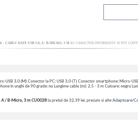
 - CABLU DATE USB 3.0, A / B-MICRO, 3 M
AU CARACTER INFORMATIV SI POT CONTI
cro-USB 3.0 (M) Conector la PC: USB 3.0 (T) Conector smartphone: Micro-USB 
phone in unghi de 90 grade: nu Lungime cablu (m): 2.5 - 3 m Culoare: negru Lu
, A / B-Micro, 3 m CU0028
la pretul de 32,39 lei, precum si alte
Adaptoare/Con