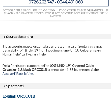
0726.262.747 • 0344.401.060
FOTOGRAFIILE PRODUSULUI
LOGILINK- 19'' COVERED CABLE ORGANIZER 1U,
BLACK
AU CARACTER INFORMATIV SI POT CONTINE ACCESORII NEINCLUSE IN
PACHET!
» Scurta descriere
Tip accesoriu: masca orizontala perforata , masca orizontala cu capac
detasabil Profil (inch): 19 inch Tipodimensiune (U): 1U Culoare: negru
Numar inele/ carlige: fara inele
De la Bocris poti cumpara online
LOGILINK- 19'' Covered Cable
Organizer 1U, black ORCC01B
la pretul de 41,65 lei, precum si alte
Accesorii Rack ieftine
.
» Specificatii
Logilink ORCC01B