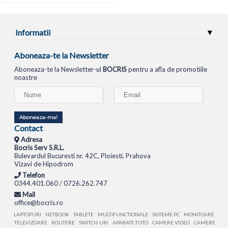
Informatii
Aboneaza-te la Newsletter
Aboneaza-te la Newsletter-ul
BOCRIS
pentru a afla de promotiile
noastre
Aboneaza-ma!
Contact
Adresa
Bocris Serv S.R.L.
Bulevardul Bucuresti nr. 42C, Ploiesti, Prahova
Vizavi de Hipodrom
Telefon
0344.401.060 / 0726.262.747
Mail
office@bocris.ro
LAPTOPURI
NETBOOK
TABLETE
MULTIFUNCTIONALE
SISTEME PC
MONITOARE
TELEVIZOARE
ROUTERE
SWITCH-URI
APARATE FOTO
CAMERE VIDEO
CAMERE