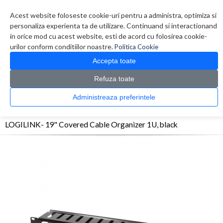
Contul meu
Creare cont
Wish List (0)
Contact
Acest website foloseste cookie-uri pentru a administra, optimiza si
personaliza experienta ta de utilizare. Continuand si interactionand
in orice mod cu acest website, esti de acord cu folosirea cookie-
urilor conform conditiilor noastre.
Politica Cookie
Accepta toate
Refuza toate
CATALOG PRODUSE
0 produs(e)
Administreaza preferintele
>
>
>
Prima Pagina
Retelistica
Accesorii Rack
LOGILINK- 19'' Covered Cable
Organizer 1U, black
LOGILINK- 19'' Covered Cable Organizer 1U, black