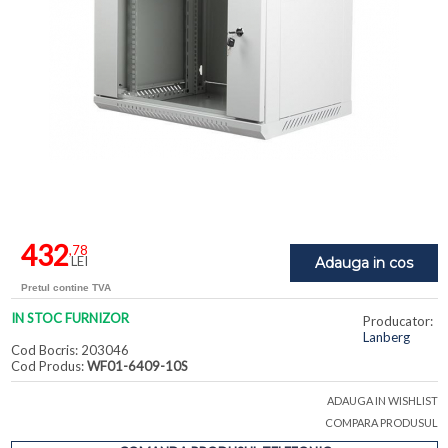
432
,78
LEI
Adauga in cos
Pretul contine TVA
IN STOC FURNIZOR
Producator:
Lanberg
Cod Bocris: 203046
Cod Produs:
WF01-6409-10S
ADAUGA IN WISHLIST
COMPARA PRODUSUL