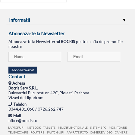
Informatii
Aboneaza-te la Newsletter
Aboneaza-te la Newsletter-ul
BOCRIS
pentru a afla de promotiile
noastre
Aboneaza-ma!
Contact
Adresa
Bocris Serv S.R.L.
Bulevardul Bucuresti nr. 42C, Ploiesti, Prahova
Vizavi de Hipodrom
Telefon
0344.401.060 / 0726.262.747
Mail
office@bocris.ro
LAPTOPURI
NETBOOK
TABLETE
MULTIFUNCTIONALE
SISTEME PC
MONITOARE
TELEVIZOARE
ROUTERE
SWITCH-URI
APARATE FOTO
CAMERE VIDEO
CAMERE