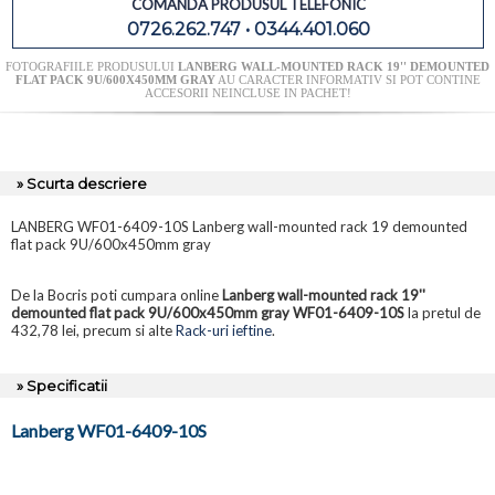
COMANDA PRODUSUL TELEFONIC
0726.262.747 • 0344.401.060
FOTOGRAFIILE PRODUSULUI
LANBERG WALL-MOUNTED RACK 19'' DEMOUNTED
FLAT PACK 9U/600X450MM GRAY
AU CARACTER INFORMATIV SI POT CONTINE
ACCESORII NEINCLUSE IN PACHET!
» Scurta descriere
LANBERG WF01-6409-10S Lanberg wall-mounted rack 19 demounted
flat pack 9U/600x450mm gray
De la Bocris poti cumpara online
Lanberg wall-mounted rack 19''
demounted flat pack 9U/600x450mm gray WF01-6409-10S
la pretul de
432,78 lei, precum si alte
Rack-uri ieftine
.
» Specificatii
Lanberg WF01-6409-10S