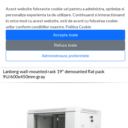
Contul meu
Creare cont
Wish List (0)
Contact
Acest website foloseste cookie-uri pentru a administra, optimiza si
personaliza experienta ta de utilizare. Continuand si interactionand
in orice mod cu acest website, esti de acord cu folosirea cookie-
urilor conform conditiilor noastre.
Politica Cookie
Accepta toate
Refuza toate
CATALOG PRODUSE
0 produs(e)
Administreaza preferintele
>
>
>
Prima Pagina
Retelistica
Rack-uri
Lanberg wall-mounted rack 19'' demounted
flat pack 9U/600x450mm gray
Lanberg wall-mounted rack 19'' demounted flat pack
9U/600x450mm gray