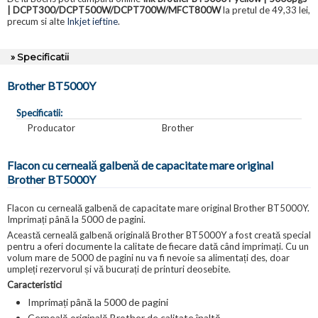
| DCPT300/DCPT500W/DCPT700W/MFCT800W
la pretul de 49,33 lei,
precum si alte
Inkjet ieftine
.
» Specificatii
Brother BT5000Y
Specificatii:
Producator
Brother
Flacon cu cerneală galbenă de capacitate mare original
Brother BT5000Y
Flacon cu cerneală galbenă de capacitate mare original Brother BT5000Y.
Imprimați până la 5000 de pagini.
Această cerneală galbenă originală Brother BT5000Y a fost creată special
pentru a oferi documente la calitate de fiecare dată când imprimați. Cu un
volum mare de 5000 de pagini nu va fi nevoie sa alimentați des, doar
umpleți rezervorul și vă bucurați de printuri deosebite.
Caracteristici
Imprimați până la 5000 de pagini
Cerneală originală Brother de calitate înaltă