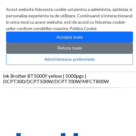
Contul meu
Creare cont
Wish List (0)
Contact
Acest website foloseste cookie-uri pentru a administra, optimiza si
personaliza experienta ta de utilizare. Continuand si interactionand
in orice mod cu acest website, esti de acord cu folosirea cookie-
urilor conform conditiilor noastre.
Politica Cookie
Accepta toate
Refuza toate
CATALOG PRODUSE
0 produs(e)
Administreaza preferintele
>
>
>
Prima Pagina
Consumabile originale
Inkjet
Ink Brother BT5000Y yellow |
5000pgs | DCPT300/DCPT500W/DCPT700W/MFCT800W
Ink Brother BT5000Y yellow | 5000pgs |
DCPT300/DCPT500W/DCPT700W/MFCT800W