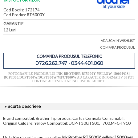
IN STOC FURNIZOR
Cod Bocris: 172174
Cod Produs:
BT5000Y
GARANTIE
12 Luni
ADAUGA IN WISHLIST
COMPARA PRODUSUL
COMANDA PRODUSUL TELEFONIC
0726.262.747 • 0344.401.060
FOTOGRAFIILE PRODUSULUI
INK BROTHER BT5000Y YELLOW | 5000PGS |
DCPT300/DCPT500W/DCPT700W/MFCT800W
AU CARACTER INFORMATIV SI POT
CONTINE ACCESORII NEINCLUSE IN PACHET!
» Scurta descriere
Brand compatibil: Brother Tip produs: Cartus Cerneala Consumabil:
Original Culoare: Yellow Compatibil: DCP-T300,T500,T700,MFC-T910
De la Bocris poti cumpara online
Ink Brother BT5000Y yellow | 5000pgs