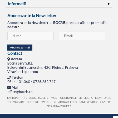
Informatii
Aboneaza-te la Newsletter
Aboneaza-te la Newsletter-ul
BOCRIS
pentru a afla de promotiile
noastre
Aboneaza-ma!
Contact
Adresa
Bocris Serv S.R.L.
Bulevardul Bucuresti nr. 42C, Ploiesti, Prahova
Vizavi de Hipodrom
Telefon
0344.401.060 / 0726.262.747
Mail
office@bocris.ro
LAPTOPURI
NETBOOK
TABLETE
MULTIFUNCTIONALE
SISTEME PC
MONITOARE
TELEVIZOARE
ROUTERE
SWITCH-URI
APARATE FOTO
CAMERE VIDEO
CAMERE
DE SUPRAVEGHERE
© 1994 - 2026 BOCRIS SERV S.R.L. | CUI: RO6260085, REG. COM.: J29/2413/1994
ANPC