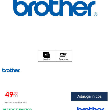
49
,33
LEI
Adauga in cos
Pretul contine TVA