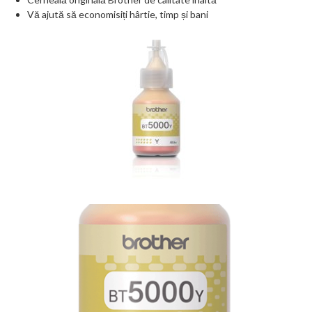
Vă ajută să economisiți hârtie, timp și bani