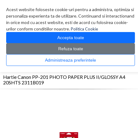
Contul meu
Creare cont
Wish List (0)
Contact
Acest website foloseste cookie-uri pentru a administra, optimiza si
personaliza experienta ta de utilizare. Continuand si interactionand
in orice mod cu acest website, esti de acord cu folosirea cookie-
urilor conform conditiilor noastre.
Politica Cookie
Accepta toate
Refuza toate
CATALOG PRODUSE
0 produs(e)
Administreaza preferintele
>
>
>
Prima Pagina
Consumabile
Hartie
Hartie Canon PP-201 PHOTO PAPER PLUS
II/GLOSSY A4 20SHTS 2311B019
Hartie Canon PP-201 PHOTO PAPER PLUS II/GLOSSY A4
20SHTS 2311B019