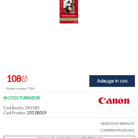
108
,64
LEI
Adauga in cos
Pretul contine TVA
IN STOC FURNIZOR
Cod Bocris: 145585
Cod Produs:
2311B019
ADAUGA IN WISHLIST
COMPARA PRODUSUL