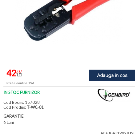
42
,07
LEI
Adauga in cos
Pretul contine TVA
IN STOC FURNIZOR
Cod Bocris: 157028
Cod Produs:
T-WC-01
GARANTIE
6 Luni
ADAUGA IN WISHLIST