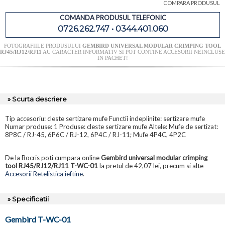
COMPARA PRODUSUL
COMANDA PRODUSUL TELEFONIC
0726.262.747 • 0344.401.060
FOTOGRAFIILE PRODUSULUI
GEMBIRD UNIVERSAL MODULAR CRIMPING TOOL
RJ45/RJ12/RJ11
AU CARACTER INFORMATIV SI POT CONTINE ACCESORII NEINCLUSE
IN PACHET!
» Scurta descriere
Tip accesoriu: cleste sertizare mufe Functii indeplinite: sertizare mufe
Numar produse: 1 Produse: cleste sertizare mufe Altele: Mufe de sertizat:
8P8C / RJ-45, 6P6C / RJ-12, 6P4C / RJ-11; Mufe 4P4C, 4P2C
De la Bocris poti cumpara online
Gembird universal modular crimping
tool RJ45/RJ12/RJ11 T-WC-01
la pretul de 42,07 lei, precum si alte
Accesorii Retelistica ieftine
.
» Specificatii
Gembird T-WC-01