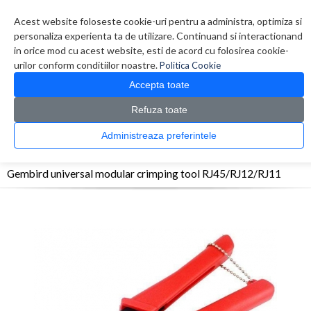
Contul meu
Creare cont
Wish List (0)
Contact
Acest website foloseste cookie-uri pentru a administra, optimiza si
personaliza experienta ta de utilizare. Continuand si interactionand
in orice mod cu acest website, esti de acord cu folosirea cookie-
urilor conform conditiilor noastre.
Politica Cookie
Accepta toate
Refuza toate
CATALOG PRODUSE
0 produs(e)
Administreaza preferintele
>
>
>
Prima Pagina
Retelistica
Accesorii Retelistica
Gembird universal modular
crimping tool RJ45/RJ12/RJ11
Gembird universal modular crimping tool RJ45/RJ12/RJ11