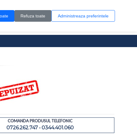
Contul meu
Creare cont
Wish List (0)
Contact
toate
Refuza toate
Administreaza preferintele
0 produs(e)
COMANDA PRODUSUL TELEFONIC
0726.262.747 • 0344.401.060