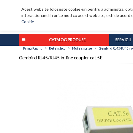
Acest website foloseste cookie-uri pentru a administra, optim
interactionand in orice mod cu acest website, esti de acord c
Cookie
CATALOG PRODUSE
SERVICII
>
>
>
Prima Pagina
Retelistica
Mufe si prize
Gembird RJ45/RJ45 in-l
Gembird RJ45/RJ45 in-line coupler cat.5E