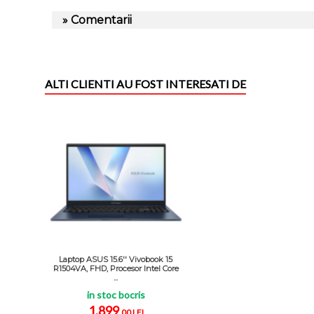
» Comentarii
ALTI CLIENTI AU FOST INTERESATI DE
Laptop ASUS 15.6'' Vivobook 15
R1504VA, FHD, Procesor Intel Core
...
in stoc bocris
1.899
,00 LEI