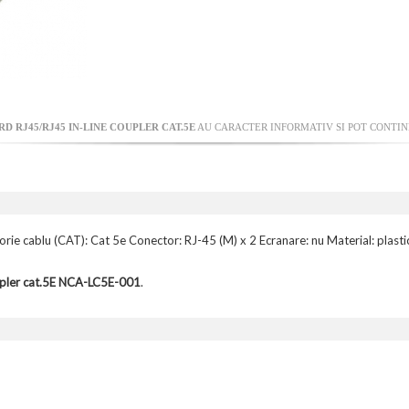
D RJ45/RJ45 IN-LINE COUPLER CAT.5E
AU CARACTER INFORMATIV SI POT CONTINE
rie cablu (CAT): Cat 5e Conector: RJ-45 (M) x 2 Ecranare: nu Material: plasti
upler cat.5E NCA-LC5E-001
.