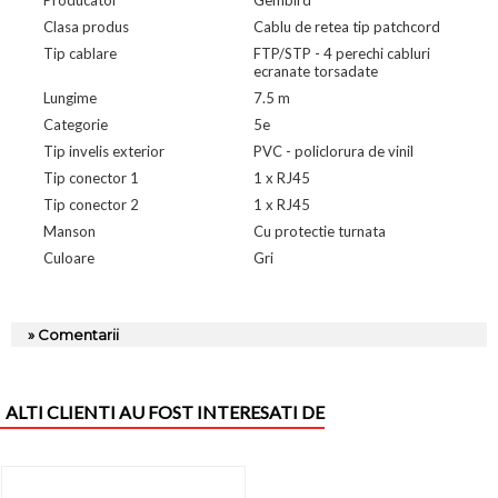
Clasa produs
Cablu de retea tip patchcord
Tip cablare
FTP/STP - 4 perechi cabluri
ecranate torsadate
Lungime
7.5 m
Categorie
5e
Tip invelis exterior
PVC - policlorura de vinil
Tip conector 1
1 x RJ45
Tip conector 2
1 x RJ45
Manson
Cu protectie turnata
Culoare
Gri
» Comentarii
ALTI CLIENTI AU FOST INTERESATI DE