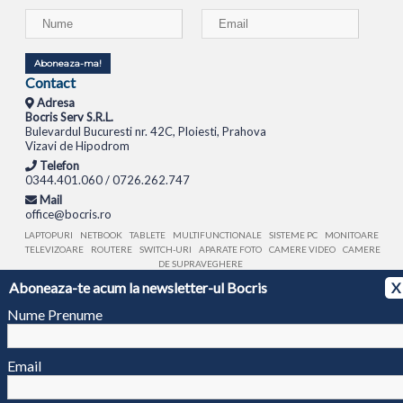
Aboneaza-ma!
Contact
Adresa
Bocris Serv S.R.L.
Bulevardul Bucuresti nr. 42C, Ploiesti, Prahova
Vizavi de Hipodrom
Telefon
0344.401.060 / 0726.262.747
Mail
office@bocris.ro
LAPTOPURI
NETBOOK
TABLETE
MULTIFUNCTIONALE
SISTEME PC
MONITOARE
TELEVIZOARE
ROUTERE
SWITCH-URI
APARATE FOTO
CAMERE VIDEO
CAMERE
DE SUPRAVEGHERE
Aboneaza-te acum la newsletter-ul Bocris
X
© 1994 - 2026 BOCRIS SERV S.R.L. | CUI: RO6260085, REG. COM.: J29/2413/1994
ANPC
Nume Prenume
Email