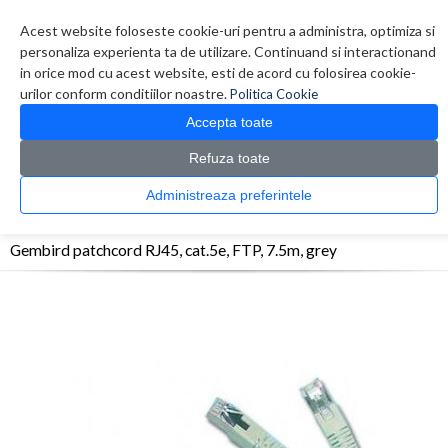
Contul meu
Creare cont
Wish List (0)
Contact
Acest website foloseste cookie-uri pentru a administra, optimiza si
personaliza experienta ta de utilizare. Continuand si interactionand
in orice mod cu acest website, esti de acord cu folosirea cookie-
urilor conform conditiilor noastre.
Politica Cookie
Accepta toate
Refuza toate
CATALOG PRODUSE
0 produs(e)
Administreaza preferintele
>
>
>
Prima Pagina
Retelistica
Cabluri
Gembird patchcord RJ45, cat.5e, FTP, 7.5m,
grey
Gembird patchcord RJ45, cat.5e, FTP, 7.5m, grey