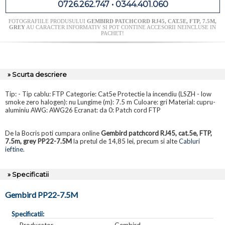
0726.262.747 • 0344.401.060
FOTOGRAFIILE PRODUSULUI
GEMBIRD PATCHCORD RJ45, CAT.5E, FTP, 7.5M,
GREY
AU CARACTER INFORMATIV SI POT CONTINE ACCESORII NEINCLUSE IN
PACHET!
» Scurta descriere
Tip: - Tip cablu: FTP Categorie: Cat5e Protectie la incendiu (LSZH - low
smoke zero halogen): nu Lungime (m): 7.5 m Culoare: gri Material: cupru-
aluminiu AWG: AWG26 Ecranat: da 0: Patch cord FTP
De la Bocris poti cumpara online
Gembird patchcord RJ45, cat.5e, FTP,
7.5m, grey PP22-7.5M
la pretul de 14,85 lei, precum si alte
Cabluri
ieftine
.
» Specificatii
Gembird PP22-7.5M
Specificatii:
Producator
Gembird