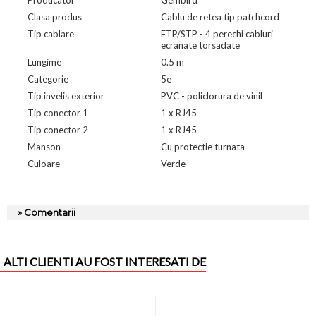
Clasa produs
Cablu de retea tip patchcord
Tip cablare
FTP/STP - 4 perechi cabluri
ecranate torsadate
Lungime
0.5 m
Categorie
5e
Tip invelis exterior
PVC - policlorura de vinil
Tip conector 1
1 x RJ45
Tip conector 2
1 x RJ45
Manson
Cu protectie turnata
Culoare
Verde
» Comentarii
ALTI CLIENTI AU FOST INTERESATI DE