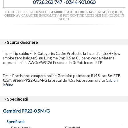
0726.262.747 • 0344.401.060
FOTOGRAFIILE PRODUSULUI
GEMBIRD PATCHCORD RJ45, CAT.5E, FTP, 0.5M,
GREEN
AU CARACTER INFORMATIV SI POT CONTINE ACCESORII NEINCLUSE IN
PACHET!
» Scurta descriere
Tip: - Tip cablu: FTP Categorie: Cat5e Protectie la incendiu (LSZH - low
smoke zero halogen): nu Lungime (m): 0.5 m Culoare: verde Material:
cupru-aluminiu AWG: AWG26 Ecranat: da 0: Patch cord FTP
De la Bocris poti cumpara online
Gembird patchcord RJ45, cat.5e, FTP,
0.5m, green PP22-0.5M/G
la pretul de 4,55 lei, precum si alte
Cabluri
ieftine
.
» Specificatii
Gembird PP22-0.5M/G
Specificatii:
Producator
Gembird