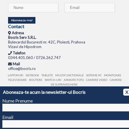
Aboneaza-ma!
Contact
Adresa
Bocris Serv S.R.L.
Bulevardul Bucuresti nr. 42C, Ploiesti, Prahova
Vizavi de Hipodrom
Telefon
0344.401.060 / 0726.262.747
Mail
office@bocris.ro
LAPTOPURI
NETBOOK
TABLETE
MULTIFUNCTIONALE
SISTEME PC
MONITOARE
TELEVIZOARE
ROUTERE
SWITCH-URI
APARATE FOTO
CAMERE VIDEO
CAMERE
DE SUPRAVEGHERE
Aboneaza-te acum la newsletter-ul Bocris
X
© 1994 - 2026 BOCRIS SERV S.R.L. | CUI: RO6260085, REG. COM.: J29/2413/1994
ANPC
Nume Prenume
Email