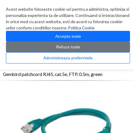
Contul meu
Creare cont
Wish List (0)
Contact
Acest website foloseste cookie-uri pentru a administra, optimiza si
personaliza experienta ta de utilizare. Continuand si interactionand
in orice mod cu acest website, esti de acord cu folosirea cookie-
urilor conform conditiilor noastre.
Politica Cookie
Accepta toate
Refuza toate
CATALOG PRODUSE
0 produs(e)
Administreaza preferintele
>
>
>
Prima Pagina
Retelistica
Cabluri
Gembird patchcord RJ45, cat.5e, FTP, 0.5m,
green
Gembird patchcord RJ45, cat.5e, FTP, 0.5m, green