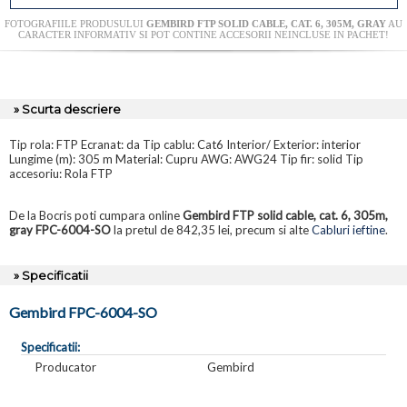
FOTOGRAFIILE PRODUSULUI
GEMBIRD FTP SOLID CABLE, CAT. 6, 305M, GRAY
AU
CARACTER INFORMATIV SI POT CONTINE ACCESORII NEINCLUSE IN PACHET!
» Scurta descriere
Tip rola: FTP Ecranat: da Tip cablu: Cat6 Interior/ Exterior: interior
Lungime (m): 305 m Material: Cupru AWG: AWG24 Tip fir: solid Tip
accesoriu: Rola FTP
De la Bocris poti cumpara online
Gembird FTP solid cable, cat. 6, 305m,
gray FPC-6004-SO
la pretul de 842,35 lei, precum si alte
Cabluri ieftine
.
» Specificatii
Gembird FPC-6004-SO
Specificatii:
Producator
Gembird