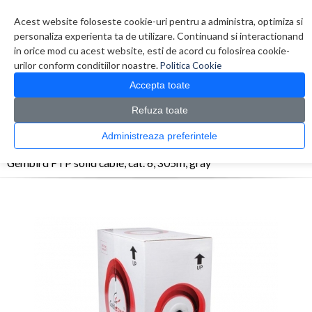
Contul meu
Creare cont
Wish List (0)
Contact
Acest website foloseste cookie-uri pentru a administra, optimiza si
personaliza experienta ta de utilizare. Continuand si interactionand
in orice mod cu acest website, esti de acord cu folosirea cookie-
urilor conform conditiilor noastre.
Politica Cookie
Accepta toate
Refuza toate
CATALOG PRODUSE
0 produs(e)
Administreaza preferintele
>
>
>
Prima Pagina
Retelistica
Cabluri
Gembird FTP solid cable, cat. 6, 305m, gray
Gembird FTP solid cable, cat. 6, 305m, gray