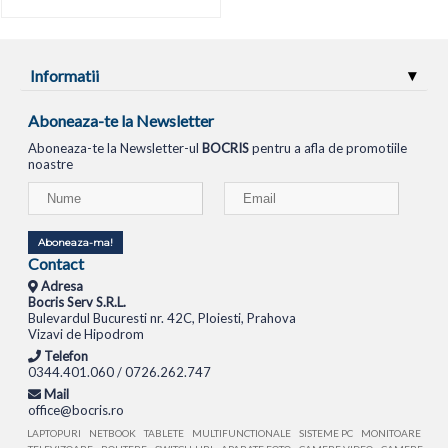
Informatii
Aboneaza-te la Newsletter
Aboneaza-te la Newsletter-ul
BOCRIS
pentru a afla de promotiile
noastre
Aboneaza-ma!
Contact
Adresa
Bocris Serv S.R.L.
Bulevardul Bucuresti nr. 42C, Ploiesti, Prahova
Vizavi de Hipodrom
Telefon
0344.401.060 / 0726.262.747
Mail
office@bocris.ro
LAPTOPURI
NETBOOK
TABLETE
MULTIFUNCTIONALE
SISTEME PC
MONITOARE