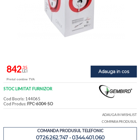
842
,35
LEI
Adauga in cos
Pretul contine TVA
STOC LIMITAT FURNIZOR
Cod Bocris: 144065
Cod Produs:
FPC-6004-SO
ADAUGA IN WISHLIST
COMPARA PRODUSUL
COMANDA PRODUSUL TELEFONIC
0726.262.747 • 0344.401.060