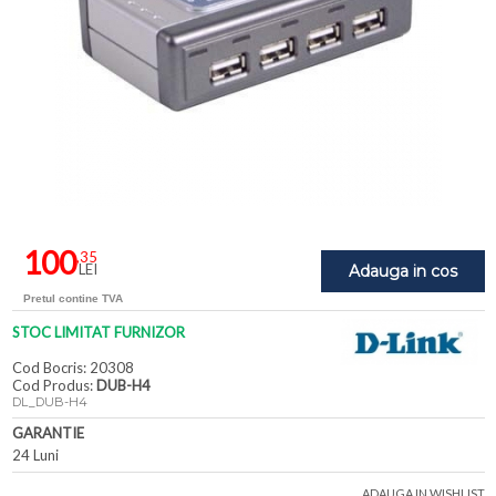
100
,35
LEI
Adauga in cos
Pretul contine TVA
STOC LIMITAT FURNIZOR
Cod Bocris: 20308
Cod Produs:
DUB-H4
DL_DUB-H4
GARANTIE
24 Luni
ADAUGA IN WISHLIST