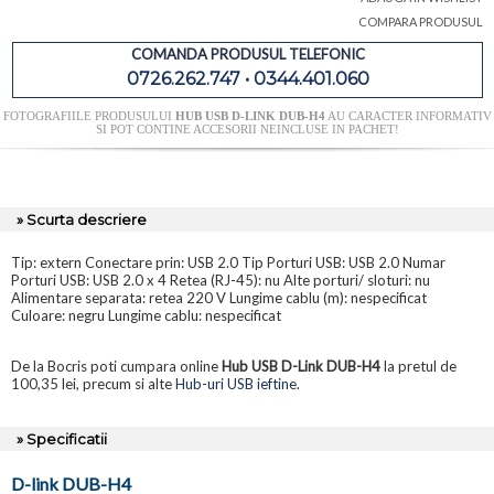
COMPARA PRODUSUL
COMANDA PRODUSUL TELEFONIC
0726.262.747 • 0344.401.060
FOTOGRAFIILE PRODUSULUI
HUB USB D-LINK DUB-H4
AU CARACTER INFORMATIV
SI POT CONTINE ACCESORII NEINCLUSE IN PACHET!
» Scurta descriere
Tip: extern Conectare prin: USB 2.0 Tip Porturi USB: USB 2.0 Numar
Porturi USB: USB 2.0 x 4 Retea (RJ-45): nu Alte porturi/ sloturi: nu
Alimentare separata: retea 220 V Lungime cablu (m): nespecificat
Culoare: negru Lungime cablu: nespecificat
De la Bocris poti cumpara online
Hub USB D-Link DUB-H4
la pretul de
100,35 lei, precum si alte
Hub-uri USB ieftine
.
» Specificatii
D-link DUB-H4