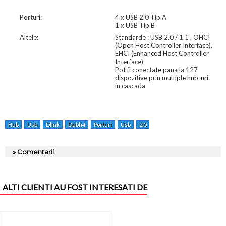
Porturi:
4 x USB 2.0 Tip A
1 x USB Tip B
Altele:
Standarde : USB 2.0 / 1.1 , OHCI
(Open Host Controller Interface),
EHCI (Enhanced Host Controller
Interface)
Pot fi conectate pana la 127
dispozitive prin multiple hub-uri
in cascada
Hub
Usb
Dlink
Dubh4
Porturi
Usb
2.0
» Comentarii
ALTI CLIENTI AU FOST INTERESATI DE