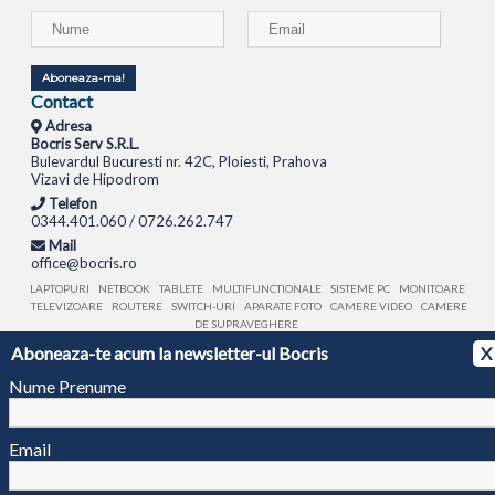
Aboneaza-ma!
Contact
Adresa
Bocris Serv S.R.L.
Bulevardul Bucuresti nr. 42C, Ploiesti, Prahova
Vizavi de Hipodrom
Telefon
0344.401.060 / 0726.262.747
Mail
office@bocris.ro
LAPTOPURI
NETBOOK
TABLETE
MULTIFUNCTIONALE
SISTEME PC
MONITOARE
TELEVIZOARE
ROUTERE
SWITCH-URI
APARATE FOTO
CAMERE VIDEO
CAMERE
DE SUPRAVEGHERE
Aboneaza-te acum la newsletter-ul Bocris
X
© 1994 - 2026 BOCRIS SERV S.R.L. | CUI: RO6260085, REG. COM.: J29/2413/1994
ANPC
Nume Prenume
Email