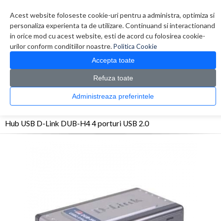
Contul meu
Creare cont
Wish List (0)
Contact
Acest website foloseste cookie-uri pentru a administra, optimiza si
personaliza experienta ta de utilizare. Continuand si interactionand
in orice mod cu acest website, esti de acord cu folosirea cookie-
urilor conform conditiilor noastre.
Politica Cookie
Accepta toate
Refuza toate
CATALOG PRODUSE
0 produs(e)
Administreaza preferintele
>
>
>
Prima Pagina
Periferice
Hub-uri USB
Hub USB D-Link DUB-H4 4 porturi USB
2.0
Hub USB D-Link DUB-H4 4 porturi USB 2.0