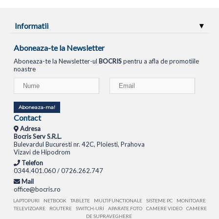
Informatii
Aboneaza-te la Newsletter
Aboneaza-te la Newsletter-ul
BOCRIS
pentru a afla de promotiile
noastre
Aboneaza-ma!
Contact
Adresa
Bocris Serv S.R.L.
Bulevardul Bucuresti nr. 42C, Ploiesti, Prahova
Vizavi de Hipodrom
Telefon
0344.401.060 / 0726.262.747
Mail
office@bocris.ro
LAPTOPURI
NETBOOK
TABLETE
MULTIFUNCTIONALE
SISTEME PC
MONITOARE
TELEVIZOARE
ROUTERE
SWITCH-URI
APARATE FOTO
CAMERE VIDEO
CAMERE
DE SUPRAVEGHERE