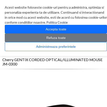
Contul meu
Creare cont
Wish List (0)
Contact
Acest website foloseste cookie-uri pentru a administra, optimiza si
personaliza experienta ta de utilizare. Continuand si interactionand
in orice mod cu acest website, esti de acord cu folosirea cookie-urilor
conform conditiilor noastre.
Politica Cookie
Accepta toate
Refuza toate
CATALOG PRODUSE
0 produs(e)
Administreaza preferintele
>
>
>
Prima Pagina
Periferice
Mouse
Cherry GENTIX CORDED
OPTICAL/ILLUMINATED MOUSE JM-0300
Cherry GENTIX CORDED OPTICAL/ILLUMINATED MOUSE
JM-0300