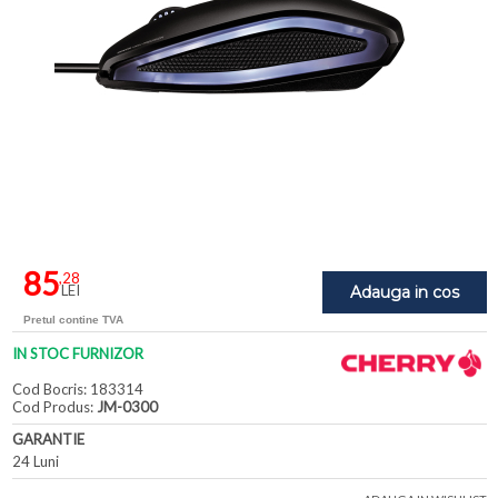
85
,28
LEI
Adauga in cos
Pretul contine TVA
IN STOC FURNIZOR
Cod Bocris: 183314
Cod Produs:
JM-0300
GARANTIE
24 Luni