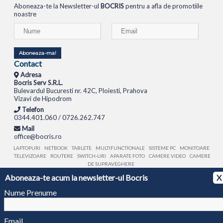
Aboneaza-te la Newsletter-ul
BOCRIS
pentru a afla de promotiile
noastre
Aboneaza-ma!
Contact
Adresa
Bocris Serv S.R.L.
Bulevardul Bucuresti nr. 42C, Ploiesti, Prahova
Vizavi de Hipodrom
Telefon
0344.401.060 / 0726.262.747
Mail
office@bocris.ro
LAPTOPURI
NETBOOK
TABLETE
MULTIFUNCTIONALE
SISTEME PC
MONITOARE
TELEVIZOARE
ROUTERE
SWITCH-URI
APARATE FOTO
CAMERE VIDEO
CAMERE
DE SUPRAVEGHERE
Aboneaza-te acum la newsletter-ul Bocris
X
© 1994 - 2026 BOCRIS SERV S.R.L. | CUI: RO6260085, REG. COM.: J29/2413/1994
ANPC
Nume Prenume
Email