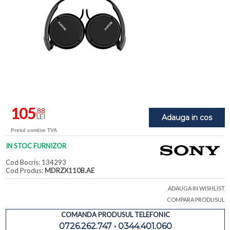
105
,88
LEI
Adauga in cos
Pretul contine TVA
IN STOC FURNIZOR
Cod Bocris: 134293
Cod Produs:
MDRZX110B.AE
ADAUGA IN WISHLIST
COMPARA PRODUSUL
COMANDA PRODUSUL TELEFONIC
0726.262.747 • 0344.401.060