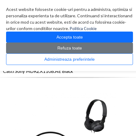
Contul meu
Creare cont
Wish List (0)
Contact
Acest website foloseste cookie-uri pentru a administra, optimiza si
personaliza experienta ta de utilizare. Continuand si interactionand
in orice mod cu acest website, esti de acord cu folosirea cookie-
urilor conform conditiilor noastre.
Politica Cookie
Accepta toate
Refuza toate
CATALOG PRODUSE
0 produs(e)
Administreaza preferintele
>
>
>
Prima Pagina
Periferice
Casti
Casti Sony MDRZX110B.AE Black
Casti Sony MDRZX110B.AE Black