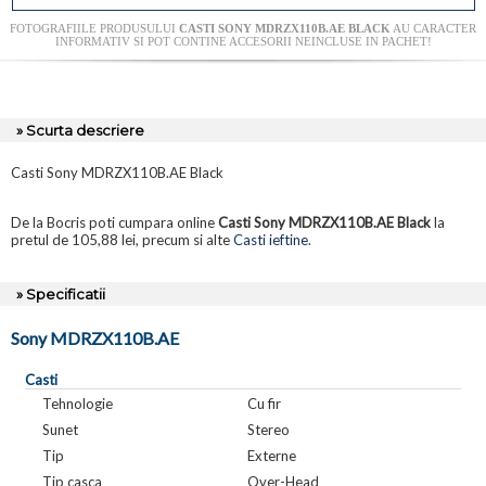
FOTOGRAFIILE PRODUSULUI
CASTI SONY MDRZX110B.AE BLACK
AU CARACTER
INFORMATIV SI POT CONTINE ACCESORII NEINCLUSE IN PACHET!
» Scurta descriere
Casti Sony MDRZX110B.AE Black
De la Bocris poti cumpara online
Casti Sony MDRZX110B.AE Black
la
pretul de 105,88 lei, precum si alte
Casti ieftine
.
» Specificatii
Sony MDRZX110B.AE
Casti
Tehnologie
Cu fir
Sunet
Stereo
Tip
Externe
Tip casca
Over-Head