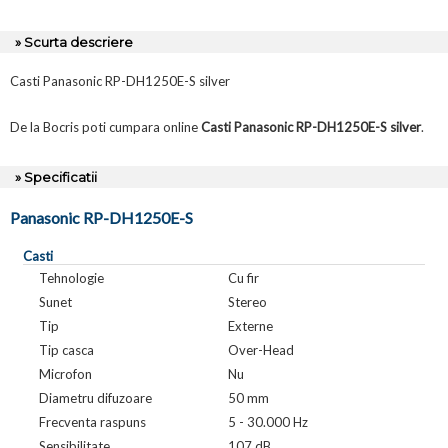
» Scurta descriere
Casti Panasonic RP-DH1250E-S silver
De la Bocris poti cumpara online
Casti Panasonic RP-DH1250E-S silver
.
» Specificatii
Panasonic RP-DH1250E-S
Casti
Tehnologie
Cu fir
Sunet
Stereo
Tip
Externe
Tip casca
Over-Head
Microfon
Nu
Diametru difuzoare
50 mm
Frecventa raspuns
5 - 30.000 Hz
Sensibilitate
107 dB