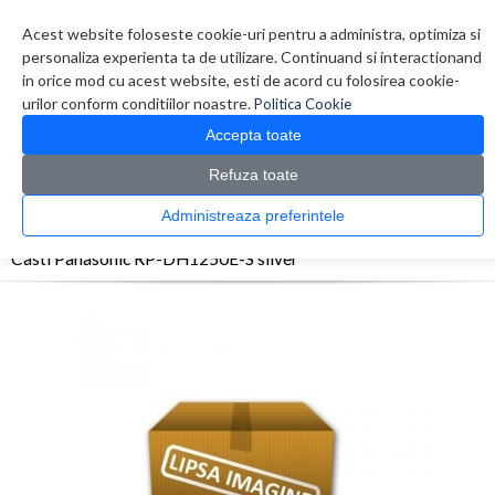
Contul meu
Creare cont
Wish List (0)
Contact
Acest website foloseste cookie-uri pentru a administra, optimiza si
personaliza experienta ta de utilizare. Continuand si interactionand
in orice mod cu acest website, esti de acord cu folosirea cookie-
urilor conform conditiilor noastre.
Politica Cookie
Accepta toate
Refuza toate
CATALOG PRODUSE
0 produs(e)
Administreaza preferintele
>
>
>
Prima Pagina
Periferice
Casti
Casti Panasonic RP-DH1250E-S silver
Casti Panasonic RP-DH1250E-S silver