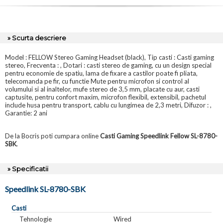
» Scurta descriere
Model : FELLOW Stereo Gaming Headset (black), Tip casti : Casti gaming
stereo, Frecventa : , Dotari : casti stereo de gaming, cu un design special
pentru economie de spatiu, lama de fixare a castilor poate fi pliata,
telecomanda pe fir, cu functie Mute pentru microfon si control al
volumului si al inaltelor, mufe stereo de 3,5 mm, placate cu aur, casti
captusite, pentru confort maxim, microfon flexibil, extensibil, pachetul
include husa pentru transport, cablu cu lungimea de 2,3 metri, Difuzor : ,
Garantie: 2 ani
De la Bocris poti cumpara online
Casti Gaming Speedlink Fellow SL-8780-
SBK
.
» Specificatii
Speedlink SL-8780-SBK
Casti
Tehnologie
Wired