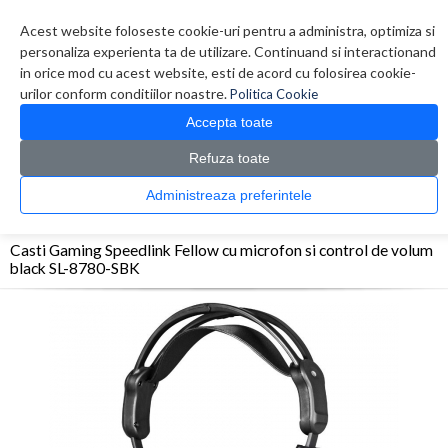
Contul meu
Creare cont
Wish List (0)
Contact
Acest website foloseste cookie-uri pentru a administra, optimiza si
personaliza experienta ta de utilizare. Continuand si interactionand
in orice mod cu acest website, esti de acord cu folosirea cookie-
urilor conform conditiilor noastre.
Politica Cookie
Accepta toate
Refuza toate
CATALOG PRODUSE
0 produs(e)
Administreaza preferintele
>
>
>
Prima Pagina
Periferice
Casti
Casti Gaming Speedlink Fellow cu microfon si
control de volum black SL-8780-SBK
Casti Gaming Speedlink Fellow cu microfon si control de volum
black SL-8780-SBK