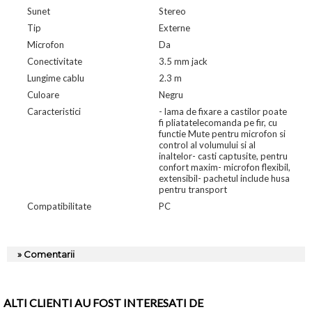
Sunet
Stereo
Tip
Externe
Microfon
Da
Conectivitate
3.5 mm jack
Lungime cablu
2.3 m
Culoare
Negru
Caracteristici
- lama de fixare a castilor poate
fi pliatatelecomanda pe fir, cu
functie Mute pentru microfon si
control al volumului si al
inaltelor- casti captusite, pentru
confort maxim- microfon flexibil,
extensibil- pachetul include husa
pentru transport
Compatibilitate
PC
» Comentarii
ALTI CLIENTI AU FOST INTERESATI DE