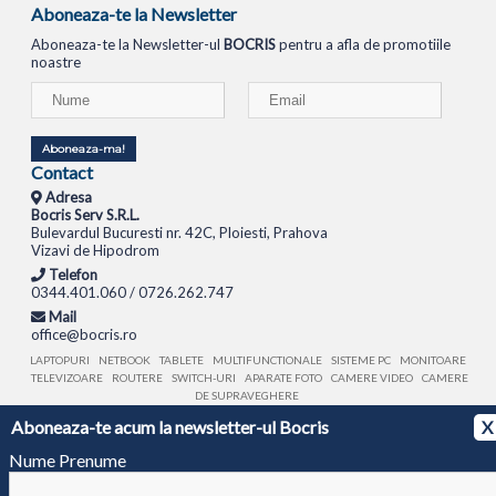
Aboneaza-te la Newsletter
Aboneaza-te la Newsletter-ul
BOCRIS
pentru a afla de promotiile
noastre
Aboneaza-ma!
Contact
Adresa
Bocris Serv S.R.L.
Bulevardul Bucuresti nr. 42C, Ploiesti, Prahova
Vizavi de Hipodrom
Telefon
0344.401.060 / 0726.262.747
Mail
office@bocris.ro
LAPTOPURI
NETBOOK
TABLETE
MULTIFUNCTIONALE
SISTEME PC
MONITOARE
TELEVIZOARE
ROUTERE
SWITCH-URI
APARATE FOTO
CAMERE VIDEO
CAMERE
DE SUPRAVEGHERE
Aboneaza-te acum la newsletter-ul Bocris
X
© 1994 - 2026 BOCRIS SERV S.R.L. | CUI: RO6260085, REG. COM.: J29/2413/1994
ANPC
Nume Prenume