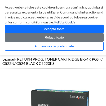
Contul meu
Creare cont
Wish List (0)
Contact
Acest website foloseste cookie-uri pentru a administra, optimiza si
personaliza experienta ta de utilizare. Continuand si interactionand
in orice mod cu acest website, esti de acord cu folosirea cookie-
urilor conform conditiilor noastre.
Politica Cookie
Accepta toate
Refuza toate
CATALOG PRODUSE
0 produs(e)
Administreaza preferintele
>
>
>
Prima Pagina
Consumabile originale
Toner
Lexmark RETURN PROG. TONER
CARTRIDGE BK/4K PGS F/ C522N/ C524 BLACK C5220KS
Lexmark RETURN PROG. TONER CARTRIDGE BK/4K PGS F/
C522N/ C524 BLACK C5220KS