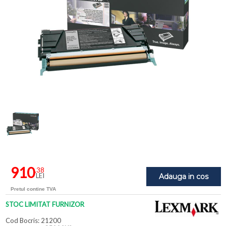
910
,38
LEI
Adauga in cos
Pretul contine TVA
STOC LIMITAT FURNIZOR
Cod Bocris: 21200