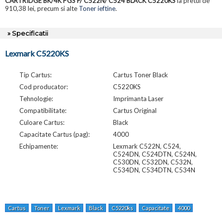
CARTRIDGE BK/4K PGS F/ C522N/ C524 BLACK C5220KS
la pretul de
910,38 lei, precum si alte
Toner ieftine
.
» Specificatii
Lexmark C5220KS
Tip Cartus:
Cartus Toner Black
Cod producator:
C5220KS
Tehnologie:
Imprimanta Laser
Compatibilitate:
Cartus Original
Culoare Cartus:
Black
Capacitate Cartus (pag):
4000
Echipamente:
Lexmark C522N, C524,
C524DN, C524DTN, C524N,
C530DN, C532DN, C532N,
C534DN, C534DTN, C534N
Cartus
Toner
Lexmark
Black
C5220ks
Capacitate
4000
Pagini