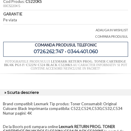
Cod Produs:
C5220KS
00C5220KS
GARANTIE
Pe viata
ADAUGA IN WISHLIST
COMPARA PRODUSUL
COMANDA PRODUSUL TELEFONIC
0726.262.747 • 0344.401.060
FOTOGRAFIILE PRODUSULUI
LEXMARK RETURN PROG. TONER CARTRIDGE
BK/4K PGS F/ C522N/ C524 BLACK C5220KS
AU CARACTER INFORMATIV SI POT
CONTINE ACCESORII NEINCLUSE IN PACHET!
» Scurta descriere
Brand compatibil: Lexmark Tip produs: Toner Consumabil: Original
Culoare: Black Imprimanta compatibila: C522,C524,C530,C532,C534
Numar pagini: 4K
De la Bocris poti cumpara online
Lexmark RETURN PROG. TONER