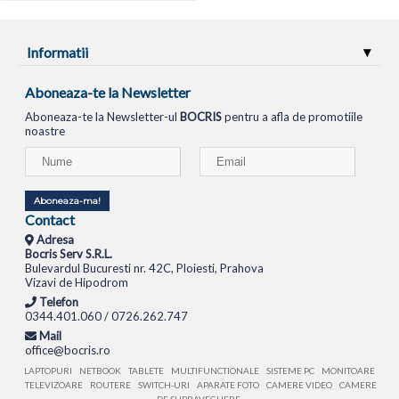
Informatii
Aboneaza-te la Newsletter
Aboneaza-te la Newsletter-ul
BOCRIS
pentru a afla de promotiile
noastre
Aboneaza-ma!
Contact
Adresa
Bocris Serv S.R.L.
Bulevardul Bucuresti nr. 42C, Ploiesti, Prahova
Vizavi de Hipodrom
Telefon
0344.401.060 / 0726.262.747
Mail
office@bocris.ro
LAPTOPURI
NETBOOK
TABLETE
MULTIFUNCTIONALE
SISTEME PC
MONITOARE
TELEVIZOARE
ROUTERE
SWITCH-URI
APARATE FOTO
CAMERE VIDEO
CAMERE