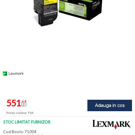
551
,64
LEI
Adauga in cos
Pretul contine TVA
STOC LIMITAT FURNIZOR
Cod Bocris: 71004