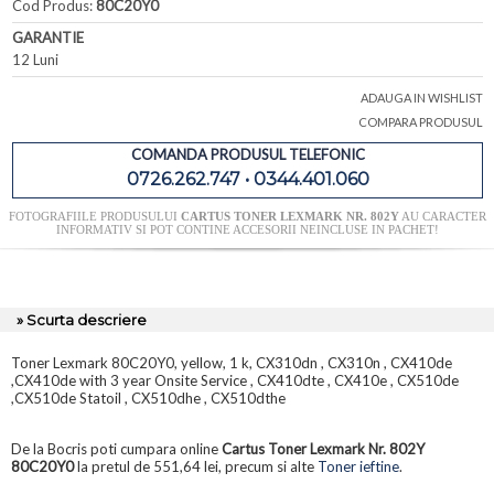
Cod Produs:
80C20Y0
GARANTIE
12 Luni
ADAUGA IN WISHLIST
COMPARA PRODUSUL
COMANDA PRODUSUL TELEFONIC
0726.262.747 • 0344.401.060
FOTOGRAFIILE PRODUSULUI
CARTUS TONER LEXMARK NR. 802Y
AU CARACTER
INFORMATIV SI POT CONTINE ACCESORII NEINCLUSE IN PACHET!
» Scurta descriere
Toner Lexmark 80C20Y0, yellow, 1 k, CX310dn , CX310n , CX410de
,CX410de with 3 year Onsite Service , CX410dte , CX410e , CX510de
,CX510de Statoil , CX510dhe , CX510dthe
De la Bocris poti cumpara online
Cartus Toner Lexmark Nr. 802Y
80C20Y0
la pretul de 551,64 lei, precum si alte
Toner ieftine
.