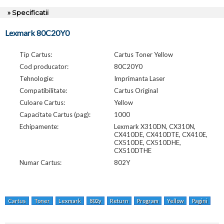
» Specificatii
Lexmark 80C20Y0
Tip Cartus:
Cartus Toner Yellow
Cod producator:
80C20Y0
Tehnologie:
Imprimanta Laser
Compatibilitate:
Cartus Original
Culoare Cartus:
Yellow
Capacitate Cartus (pag):
1000
Echipamente:
Lexmark X310DN, CX310N,
CX410DE, CX410DTE, CX410E,
CX510DE, CX510DHE,
CX510DTHE
Numar Cartus:
802Y
Cartus
Toner
Lexmark
802y
Return
Program
Yellow
Pagini
X3