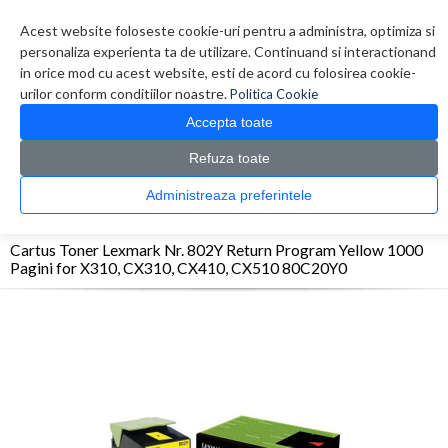
Contul meu
Creare cont
Wish List (0)
Contact
Acest website foloseste cookie-uri pentru a administra, optimiza si
personaliza experienta ta de utilizare. Continuand si interactionand
in orice mod cu acest website, esti de acord cu folosirea cookie-
urilor conform conditiilor noastre.
Politica Cookie
Accepta toate
Refuza toate
CATALOG PRODUSE
0 produs(e)
Administreaza preferintele
>
>
>
Prima Pagina
Consumabile originale
Toner
Cartus Toner Lexmark Nr. 802Y
Return Program Yellow 1000 Pagini for X310, CX310, CX410, CX510 80C20Y0
Cartus Toner Lexmark Nr. 802Y Return Program Yellow 1000
Pagini for X310, CX310, CX410, CX510 80C20Y0