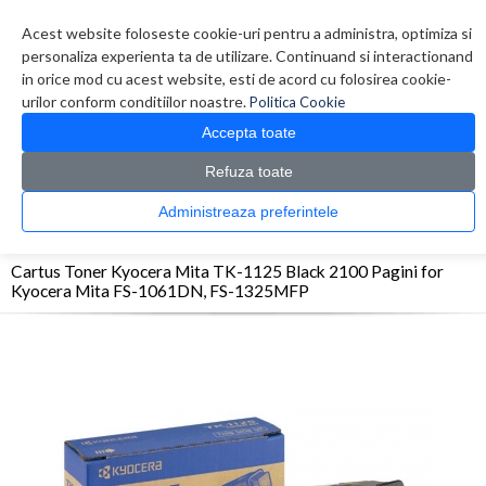
Contul meu
Creare cont
Wish List (0)
Contact
Acest website foloseste cookie-uri pentru a administra, optimiza si
personaliza experienta ta de utilizare. Continuand si interactionand
in orice mod cu acest website, esti de acord cu folosirea cookie-
urilor conform conditiilor noastre.
Politica Cookie
Accepta toate
Refuza toate
CATALOG PRODUSE
0 produs(e)
Administreaza preferintele
>
>
>
Prima Pagina
Consumabile originale
Toner
Cartus Toner Kyocera Mita TK-1125
Black 2100 Pagini for Kyocera Mita FS-1061DN, FS-1325MFP
Cartus Toner Kyocera Mita TK-1125 Black 2100 Pagini for
Kyocera Mita FS-1061DN, FS-1325MFP