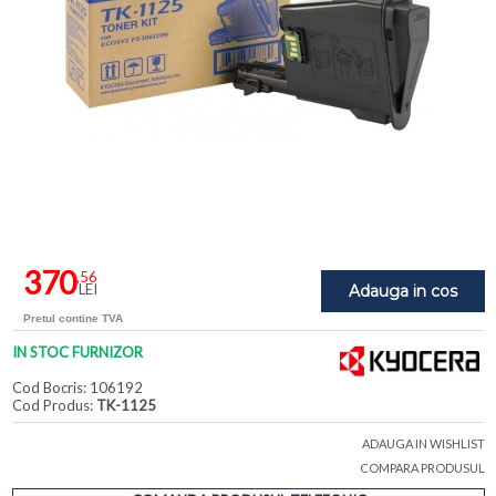
370
,56
LEI
Adauga in cos
Pretul contine TVA
IN STOC FURNIZOR
Cod Bocris: 106192
Cod Produs:
TK-1125
ADAUGA IN WISHLIST
COMPARA PRODUSUL