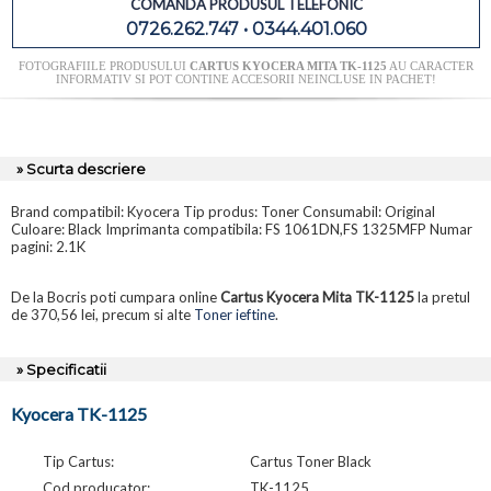
COMANDA PRODUSUL TELEFONIC
0726.262.747 • 0344.401.060
FOTOGRAFIILE PRODUSULUI
CARTUS KYOCERA MITA TK-1125
AU CARACTER
INFORMATIV SI POT CONTINE ACCESORII NEINCLUSE IN PACHET!
» Scurta descriere
Brand compatibil: Kyocera Tip produs: Toner Consumabil: Original
Culoare: Black Imprimanta compatibila: FS 1061DN,FS 1325MFP Numar
pagini: 2.1K
De la Bocris poti cumpara online
Cartus Kyocera Mita TK-1125
la pretul
de 370,56 lei, precum si alte
Toner ieftine
.
» Specificatii
Kyocera TK-1125
Tip Cartus:
Cartus Toner Black
Cod producator:
TK-1125