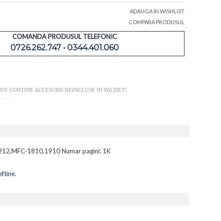
ADAUGA IN WISHLIST
COMPARA PRODUSUL
COMANDA PRODUSUL TELEFONIC
0726.262.747 • 0344.401.060
OT CONTINE ACCESORII NEINCLUSE IN PACHET!
,1212,MFC-1810,1910 Numar pagini: 1K
eftine
.