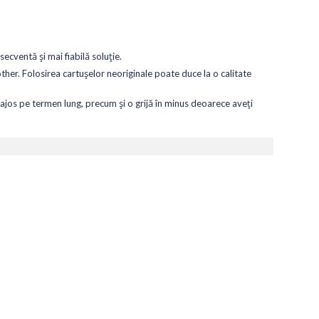
ecventă și mai fiabilă soluție.
ther. Folosirea cartușelor neoriginale poate duce la o calitate
jos pe termen lung, precum și o grijă în minus deoarece aveți