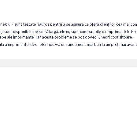
gru – sunt testate riguros pentru a se asigura că oferă clienților cea mai cons
și sunt disponibile pe scară largă, ele nu sunt compatibile cu imprimantele Bro
abe ale imprimantei, iar aceste probleme se pot dovedi uneori costisitoare.
lă a imprimantei dvs., oferindu-vă un randament mai bun la un preț mai avanta