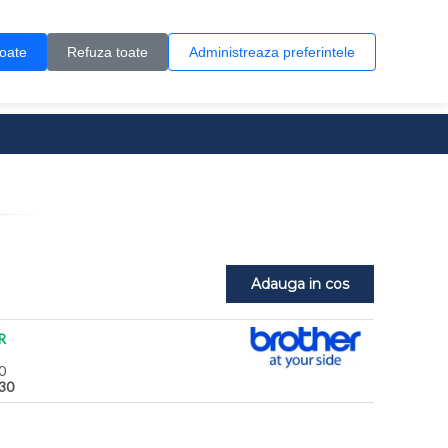
Contul meu
Creare cont
Wish List (0)
Contact
toate
Refuza toate
Administreaza preferintele
0 produs(e)
Adauga in cos
R
0
30