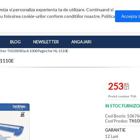
iza si personaliza experienta ta de utilizare. Continuand si
u folosirea cookie-urilor conform conditiilor noastre.
Accepta 
Politica
BLOG
NEWSLETTER
ANGAJARI
her TN1030 Black 1000 Pagini for HL-1110E
-1110E
253
,85
LEI
Pretul contine TVA
IN STOC FURNIZO
Cod Bocris: 10676
Cod Produs:
TN10
GARANTIE
12 Luni