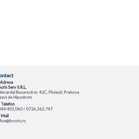
ontact
Adresa
cris Serv S.R.L.
levardul Bucuresti nr. 42C, Ploiesti, Prahova
zavi de Hipodrom
Telefon
344.401.060 / 0726.262.747
Mail
fice@bocris.ro