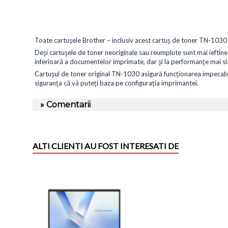
Toate cartușele Brother – inclusiv acest cartuș de toner TN-1030 ne
Deși cartușele de toner neoriginale sau reumplute sunt mai ieftine 
inferioară a documentelor imprimate, dar și la performanțe mai sl
Cartușul de toner original TN-1030 asigură funcționarea impecabi
siguranța că vă puteți baza pe configurația imprimantei.
» Comentarii
ALTI CLIENTI AU FOST INTERESATI DE