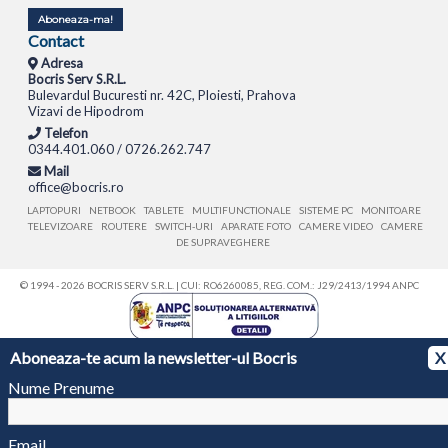
Aboneaza-ma!
Contact
Adresa
Bocris Serv S.R.L.
Bulevardul Bucuresti nr. 42C, Ploiesti, Prahova
Vizavi de Hipodrom
Telefon
0344.401.060 / 0726.262.747
Mail
office@bocris.ro
LAPTOPURI
NETBOOK
TABLETE
MULTIFUNCTIONALE
SISTEME PC
MONITOARE
TELEVIZOARE
ROUTERE
SWITCH-URI
APARATE FOTO
CAMERE VIDEO
CAMERE
DE SUPRAVEGHERE
© 1994 - 2026 BOCRIS SERV S.R.L. | CUI: RO6260085, REG. COM.: J29/2413/1994
ANPC
Aboneaza-te acum la newsletter-ul Bocris
X
Nume Prenume
Email