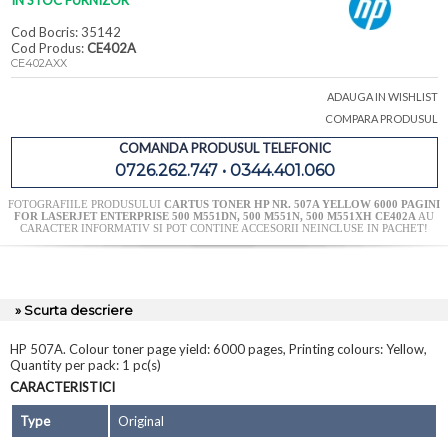
IN STOC FURNIZOR
Cod Bocris: 35142
Cod Produs:
CE402A
CE402AXX
ADAUGA IN WISHLIST
COMPARA PRODUSUL
COMANDA PRODUSUL TELEFONIC
0726.262.747 • 0344.401.060
FOTOGRAFIILE PRODUSULUI
CARTUS TONER HP NR. 507A YELLOW 6000 PAGINI
FOR LASERJET ENTERPRISE 500 M551DN, 500 M551N, 500 M551XH CE402A
AU
CARACTER INFORMATIV SI POT CONTINE ACCESORII NEINCLUSE IN PACHET!
» Scurta descriere
HP 507A. Colour toner page yield: 6000 pages, Printing colours: Yellow,
Quantity per pack: 1 pc(s)
CARACTERISTICI
Type
Original