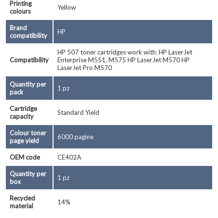
Printing
Yellow
colours
Brand
HP
compatibility
HP 507 toner cartridges work with: HP LaserJet
Compatibility
Enterprise M551, M575 HP LaserJet M570 HP
LaserJet Pro M570
Quantity per
1 pz
pack
Cartridge
Standard Yield
capacity
Colour toner
6000 pagine
page yield
OEM code
CE402A
Quantity per
1 pz
box
Recycled
14%
material