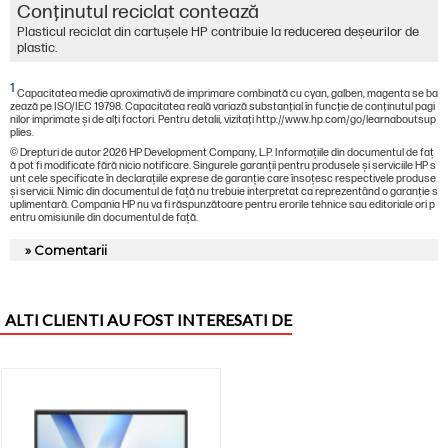
Conţinutul reciclat contează
Plasticul reciclat din cartușele HP contribuie la reducerea deșeurilor de
plastic.
1
Capacitatea medie aproximativă de imprimare combinată cu cyan, galben, magenta se ba
zează pe ISO/IEC 19798. Capacitatea reală variază substanţial în funcţie de conţinutul pagi
nilor imprimate şi de alţi factori. Pentru detalii, vizitaţi http://www.hp.com/go/learnaboutsup
plies.
© Drepturi de autor 2026 HP Development Company, L.P. Informațiile din documentul de faț
ă pot fi modificate fără nicio notificare. Singurele garanții pentru produsele și serviciile HP s
unt cele specificate în declarațiile exprese de garanție care însoțesc respectivele produse
și servicii. Nimic din documentul de față nu trebuie interpretat ca reprezentând o garanție s
uplimentară. Compania HP nu va fi răspunzătoare pentru erorile tehnice sau editoriale ori p
entru omisiunile din documentul de față.
» Comentarii
ALTI CLIENTI AU FOST INTERESATI DE