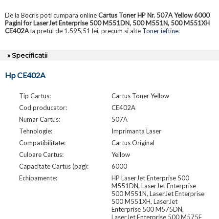
De la Bocris poti cumpara online
Cartus Toner HP Nr. 507A Yellow 6000
Pagini for LaserJet Enterprise 500 M551DN, 500 M551N, 500 M551XH
CE402A
la pretul de 1.595,51 lei, precum si alte
Toner ieftine
.
» Specificatii
Hp CE402A
Tip Cartus:
Cartus Toner Yellow
Cod producator:
CE402A
Numar Cartus:
507A
Tehnologie:
Imprimanta Laser
Compatibilitate:
Cartus Original
Culoare Cartus:
Yellow
Capacitate Cartus (pag):
6000
Echipamente:
HP LaserJet Enterprise 500
M551DN, LaserJet Enterprise
500 M551N, LaserJet Enterprise
500 M551XH, LaserJet
Enterprise 500 M575DN,
LaserJet Enterprise 500 M575F