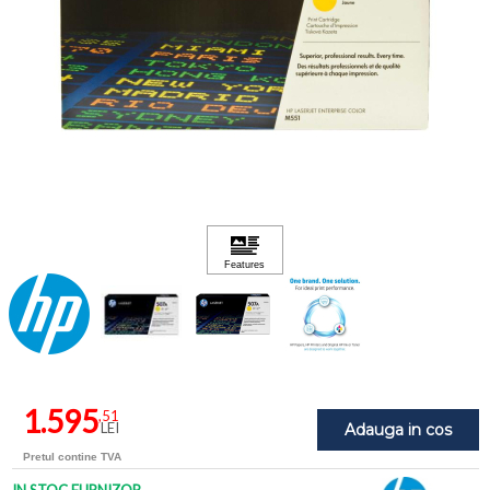
1.595
,51
LEI
Adauga in cos
Pretul contine TVA