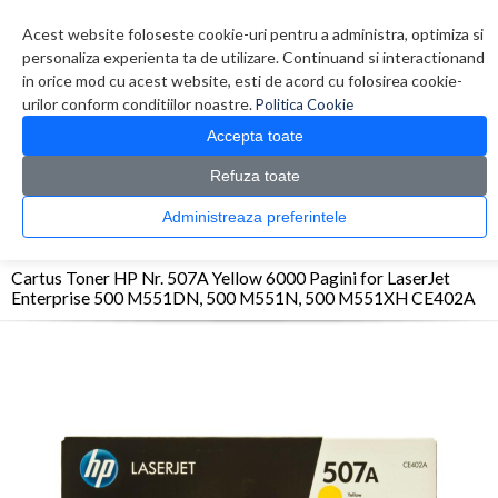
Contul meu
Creare cont
Wish List (0)
Contact
Acest website foloseste cookie-uri pentru a administra, optimiza si
personaliza experienta ta de utilizare. Continuand si interactionand
in orice mod cu acest website, esti de acord cu folosirea cookie-
urilor conform conditiilor noastre.
Politica Cookie
Accepta toate
Refuza toate
CATALOG PRODUSE
0 produs(e)
Administreaza preferintele
>
>
>
Prima Pagina
Consumabile originale
Toner
Cartus Toner HP Nr. 507A Yellow
6000 Pagini for LaserJet Enterprise 500 M551DN, 500 M551N, 500 M551XH CE402A
Cartus Toner HP Nr. 507A Yellow 6000 Pagini for LaserJet
Enterprise 500 M551DN, 500 M551N, 500 M551XH CE402A