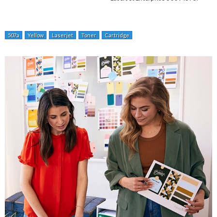
507a
Yellow
Laserjet
Toner
Cartridge