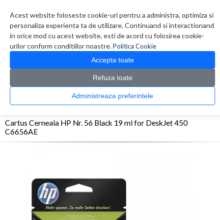
Contul meu
Creare cont
Wish List (0)
Contact
Acest website foloseste cookie-uri pentru a administra, optimiza si
personaliza experienta ta de utilizare. Continuand si interactionand
in orice mod cu acest website, esti de acord cu folosirea cookie-
urilor conform conditiilor noastre.
Politica Cookie
Accepta toate
Refuza toate
CATALOG PRODUSE
0 produs(e)
Administreaza preferintele
>
>
>
Prima Pagina
Consumabile originale
Inkjet
Cartus Cerneala HP Nr. 56 Black 19
ml for DeskJet 450 C6656AE
Cartus Cerneala HP Nr. 56 Black 19 ml for DeskJet 450
C6656AE