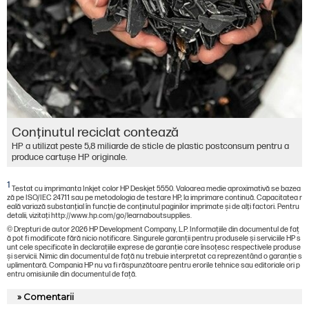
Conţinutul reciclat contează
HP a utilizat peste 5,8 miliarde de sticle de plastic postconsum pentru a
produce cartușe HP originale.
1
Testat cu imprimanta Inkjet color HP Deskjet 5550. Valoarea medie aproximativă se bazea
ză pe ISO/IEC 24711 sau pe metodologia de testare HP, la imprimare continuă. Capacitatea r
eală variază substanţial în funcţie de conţinutul paginilor imprimate şi de alţi factori. Pentru
detalii, vizitaţi http://www.hp.com/go/learnaboutsupplies.
© Drepturi de autor 2026 HP Development Company, L.P. Informațiile din documentul de faț
ă pot fi modificate fără nicio notificare. Singurele garanții pentru produsele și serviciile HP s
unt cele specificate în declarațiile exprese de garanție care însoțesc respectivele produse
și servicii. Nimic din documentul de față nu trebuie interpretat ca reprezentând o garanție s
uplimentară. Compania HP nu va fi răspunzătoare pentru erorile tehnice sau editoriale ori p
entru omisiunile din documentul de față.
» Comentarii