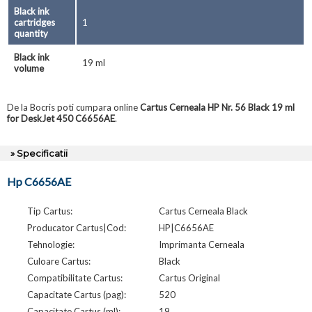
Black ink
cartridges
1
quantity
Black ink
19 ml
volume
De la Bocris poti cumpara online
Cartus Cerneala HP Nr. 56 Black 19 ml
for DeskJet 450 C6656AE
.
» Specificatii
Hp C6656AE
Tip Cartus:
Cartus Cerneala Black
Producator Cartus|Cod:
HP|C6656AE
Tehnologie:
Imprimanta Cerneala
Culoare Cartus:
Black
Compatibilitate Cartus:
Cartus Original
Capacitate Cartus (pag):
520
Capacitate Cartus (ml):
19