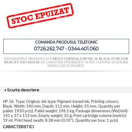
COMANDA PRODUSUL TELEFONIC
0726.262.747 • 0344.401.060
FOTOGRAFIILE PRODUSULUI
CARTUS CERNEALA HP NR. 56 BLACK 19 ML FOR
DESKJET 450 C6656AE
AU CARACTER INFORMATIV SI POT CONTINE ACCESORII
NEINCLUSE IN PACHET!
» Scurta descriere
HP 56. Type: Original, Ink type: Pigment-based ink, Printing colours:
Black. Width: 140 mm, Depth: 112 mm, Height: 35 mm. Quantity per
pallet: 1920 pc(s), Pallet weight: 196.5 kg. Package dimensions (WxDxH):
141 x 37 x 113 mm, Empty weight: 35 g, Print cartridge volume (metric):
19 ml. Print head swath: 8.38 mm (0.33''), Quantity per box: 1 pc(s)
CARACTERISTICI