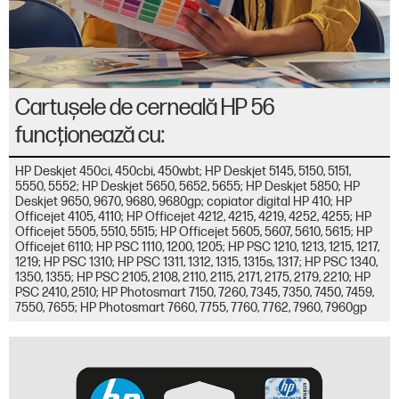
Cartuşele de cerneală HP 56
funcţionează cu:
HP Deskjet 450ci, 450cbi, 450wbt; HP Deskjet 5145, 5150, 5151,
5550, 5552; HP Deskjet 5650, 5652, 5655; HP Deskjet 5850; HP
Deskjet 9650, 9670, 9680, 9680gp; copiator digital HP 410; HP
Officejet 4105, 4110; HP Officejet 4212, 4215, 4219, 4252, 4255; HP
Officejet 5505, 5510, 5515; HP Officejet 5605, 5607, 5610, 5615; HP
Officejet 6110; HP PSC 1110, 1200, 1205; HP PSC 1210, 1213, 1215, 1217,
1219; HP PSC 1310; HP PSC 1311, 1312, 1315, 1315s, 1317; HP PSC 1340,
1350, 1355; HP PSC 2105, 2108, 2110, 2115, 2171, 2175, 2179, 2210; HP
PSC 2410, 2510; HP Photosmart 7150, 7260, 7345, 7350, 7450, 7459,
7550, 7655; HP Photosmart 7660, 7755, 7760, 7762, 7960, 7960gp