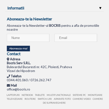
Informatii
Aboneaza-te la Newsletter
Aboneaza-te la Newsletter-ul
BOCRIS
pentru a afla de promotiile
noastre
Aboneaza-ma!
Contact
Adresa
Bocris Serv S.R.L.
Bulevardul Bucuresti nr. 42C, Ploiesti, Prahova
Vizavi de Hipodrom
Telefon
0344.401.060 / 0726.262.747
Mail
office@bocris.ro
LAPTOPURI
NETBOOK
TABLETE
MULTIFUNCTIONALE
SISTEME PC
MONITOARE
TELEVIZOARE
ROUTERE
SWITCH-URI
APARATE FOTO
CAMERE VIDEO
CAMERE
DE SUPRAVEGHERE