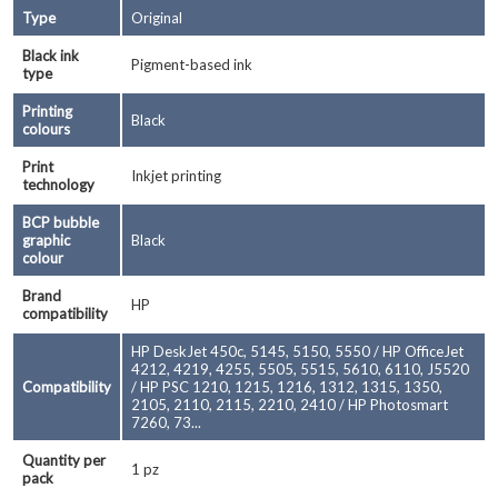
Type
Original
Black ink
Pigment-based ink
type
Printing
Black
colours
Print
Inkjet printing
technology
BCP bubble
graphic
Black
colour
Brand
HP
compatibility
HP DeskJet 450c, 5145, 5150, 5550 / HP OfficeJet
4212, 4219, 4255, 5505, 5515, 5610, 6110, J5520
Compatibility
/ HP PSC 1210, 1215, 1216, 1312, 1315, 1350,
2105, 2110, 2115, 2210, 2410 / HP Photosmart
7260, 73...
Quantity per
1 pz
pack