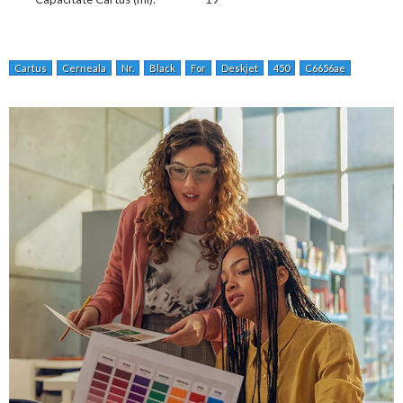
Cartus
Cerneala
Nr.
Black
For
Deskjet
450
C6656ae