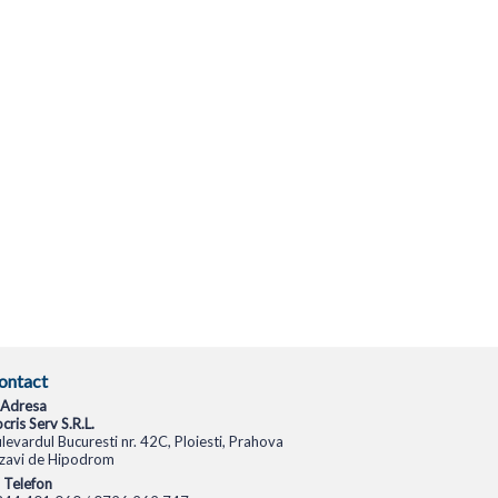
ontact
Adresa
cris Serv S.R.L.
levardul Bucuresti nr. 42C, Ploiesti, Prahova
zavi de Hipodrom
Telefon