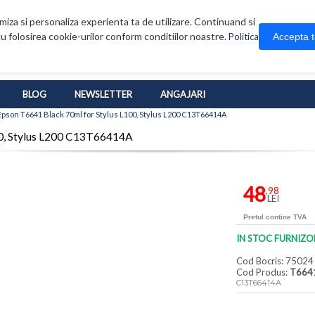
iza si personaliza experienta ta de utilizare. Continuand si
u folosirea cookie-urilor conform conditiilor noastre.
Accepta 
Politica
BLOG
NEWSLETTER
ANGAJARI
pson T6641 Black 70ml for Stylus L100, Stylus L200 C13T66414A
00, Stylus L200 C13T66414A
48
,98
LEI
Pretul contine TVA
IN STOC FURNIZO
Cod Bocris: 75024
Cod Produs:
T664
C13T66414A