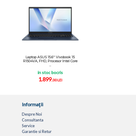
Laptop ASUS 15.6'' Vivobook 15
R1504VA, FHD, Procesor Intel Core
...
in stoc bocris
1.899
,00 LEI
Informaţii
Despre Noi
Consultanta
Service
Garantie si Retur