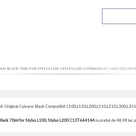
41 BLACK 70ML FOR STYLUS L100, STYLUS L200 C13T66414A
AU CARACTER INFOR
il: Original Culoare: Black Compatibil: L100,L120,L200,L110,L210,L300,L35
Black 70ml for Stylus L100, Stylus L200 C13T66414A
la pretul de 48,98 lei, 