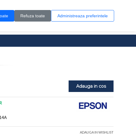
Contul meu
Creare cont
Wish List (0)
Contact
toate
Refuza toate
Administreaza preferintele
0 produs(e)
Adauga in cos
R
14A
ADAUGA IN WISHLIST