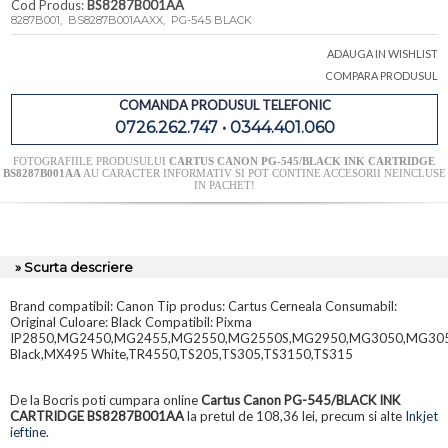
Cod Produs:
BS8287B001AA
8287B001, BS8287B001AAXX, PG-545 BLACK
ADAUGA IN WISHLIST
COMPARA PRODUSUL
COMANDA PRODUSUL TELEFONIC
0726.262.747 • 0344.401.060
FOTOGRAFIILE PRODUSULUI
CARTUS CANON PG-545/BLACK INK CARTRIDGE
BS8287B001AA
AU CARACTER INFORMATIV SI POT CONTINE ACCESORII NEINCLUSE
IN PACHET!
» Scurta descriere
Brand compatibil: Canon Tip produs: Cartus Cerneala Consumabil:
Original Culoare: Black Compatibil: Pixma
IP2850,MG2450,MG2455,MG2550,MG2550S,MG2950,MG3050,MG30
Black,MX495 White,TR4550,TS205,TS305,TS3150,TS315
De la Bocris poti cumpara online
Cartus Canon PG-545/BLACK INK
CARTRIDGE BS8287B001AA
la pretul de 108,36 lei, precum si alte
Inkjet
ieftine
.