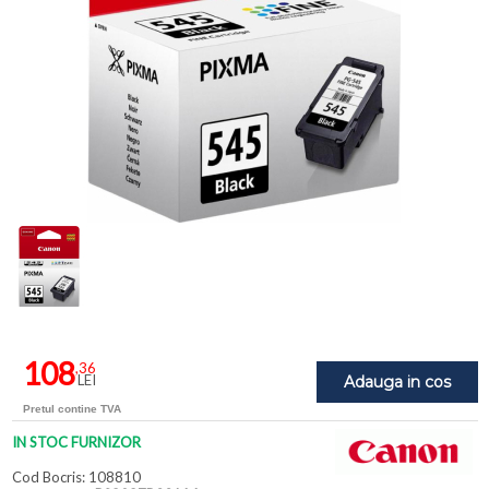
108
,36
LEI
Adauga in cos
Pretul contine TVA
IN STOC FURNIZOR
Cod Bocris: 108810