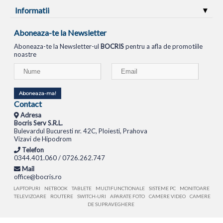
Informatii
Aboneaza-te la Newsletter
Aboneaza-te la Newsletter-ul
BOCRIS
pentru a afla de promotiile
noastre
Aboneaza-ma!
Contact
Adresa
Bocris Serv S.R.L.
Bulevardul Bucuresti nr. 42C, Ploiesti, Prahova
Vizavi de Hipodrom
Telefon
0344.401.060 / 0726.262.747
Mail
office@bocris.ro
LAPTOPURI
NETBOOK
TABLETE
MULTIFUNCTIONALE
SISTEME PC
MONITOARE
TELEVIZOARE
ROUTERE
SWITCH-URI
APARATE FOTO
CAMERE VIDEO
CAMERE
DE SUPRAVEGHERE