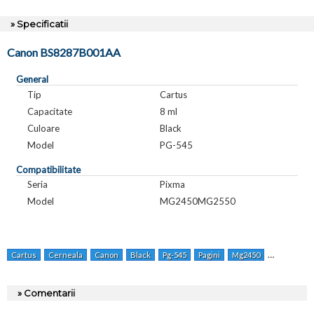
» Specificatii
Canon BS8287B001AA
General
Tip
Cartus
Capacitate
8 ml
Culoare
Black
Model
PG-545
Compatibilitate
Seria
Pixma
Model
MG2450MG2550
Cartus
Cerneala
Canon
Black
Pg-545
Pagini
Mg2450
Mg2550
» Comentarii