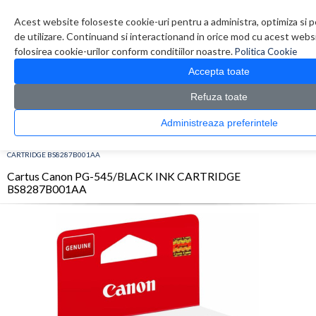
Contul meu
Creare cont
Wish List (0)
Contact
Acest website foloseste cookie-uri pentru a administra, optimiza si p
de utilizare. Continuand si interactionand in orice mod cu acest websi
folosirea cookie-urilor conform conditiilor noastre.
Politica Cookie
Accepta toate
Refuza toate
Administreaza preferintele
CATALOG PRODUSE
0 produs(e)
>
>
>
Prima Pagina
Consumabile originale
Inkjet
Cartus Canon PG-545/BLACK INK
CARTRIDGE BS8287B001AA
Cartus Canon PG-545/BLACK INK CARTRIDGE
BS8287B001AA