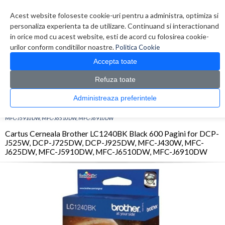
Contul meu
Creare cont
Wish List (0)
Contact
Acest website foloseste cookie-uri pentru a administra, optimiza si
personaliza experienta ta de utilizare. Continuand si interactionand
in orice mod cu acest website, esti de acord cu folosirea cookie-
urilor conform conditiilor noastre.
Politica Cookie
Accepta toate
Refuza toate
CATALOG PRODUSE
0 produs(e)
Administreaza preferintele
>
>
>
Prima Pagina
Consumabile originale
Inkjet
Cartus Cerneala Brother LC1240BK
Black 600 Pagini for DCP-J525W, DCP-J725DW, DCP-J925DW, MFC-J430W, MFC-J625DW,
MFC-J5910DW, MFC-J6510DW, MFC-J6910DW
Cartus Cerneala Brother LC1240BK Black 600 Pagini for DCP-
J525W, DCP-J725DW, DCP-J925DW, MFC-J430W, MFC-
J625DW, MFC-J5910DW, MFC-J6510DW, MFC-J6910DW