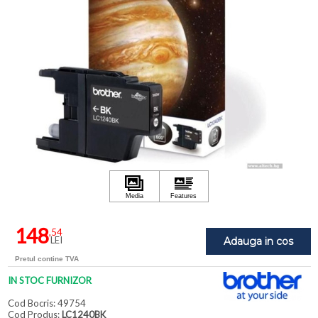
148
,54
LEI
Adauga in cos
Pretul contine TVA
IN STOC FURNIZOR
Cod Bocris: 49754
Cod Produs:
LC1240BK