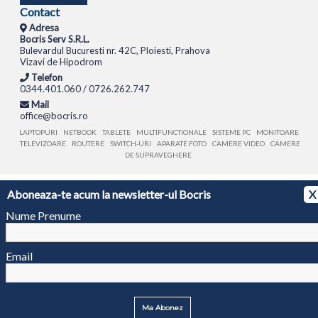
Contact
Adresa
Bocris Serv S.R.L.
Bulevardul Bucuresti nr. 42C, Ploiesti, Prahova
Vizavi de Hipodrom
Telefon
0344.401.060 / 0726.262.747
Mail
office@bocris.ro
LAPTOPURI
NETBOOK
TABLETE
MULTIFUNCTIONALE
SISTEME PC
MONITOARE
TELEVIZOARE
ROUTERE
SWITCH-URI
APARATE FOTO
CAMERE VIDEO
CAMERE
DE SUPRAVEGHERE
© 1994 - 2026 BOCRIS SERV S.R.L. | CUI: RO6260085, REG. COM.: J29/2413/1994
ANPC
Aboneaza-te acum la newsletter-ul Bocris
X
Nume Prenume
Email
Ma Abonez