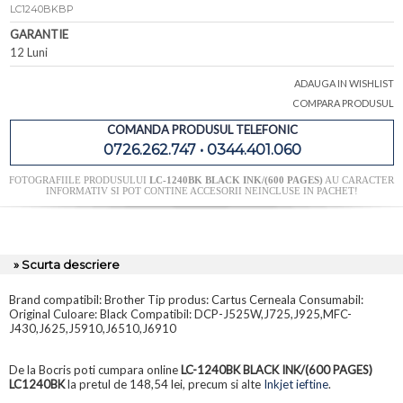
LC1240BKBP
GARANTIE
12 Luni
ADAUGA IN WISHLIST
COMPARA PRODUSUL
COMANDA PRODUSUL TELEFONIC
0726.262.747 • 0344.401.060
FOTOGRAFIILE PRODUSULUI
LC-1240BK BLACK INK/(600 PAGES)
AU CARACTER
INFORMATIV SI POT CONTINE ACCESORII NEINCLUSE IN PACHET!
» Scurta descriere
Brand compatibil: Brother Tip produs: Cartus Cerneala Consumabil:
Original Culoare: Black Compatibil: DCP-J525W,J725,J925,MFC-
J430,J625,J5910,J6510,J6910
De la Bocris poti cumpara online
LC-1240BK BLACK INK/(600 PAGES)
LC1240BK
la pretul de 148,54 lei, precum si alte
Inkjet ieftine
.