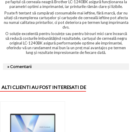
pe faptul că cerneala neagră Brother LC-1240BK asigură funcționarea la
parametri optimi a imprimantei, iar printurile rămân clare și lizibile.
Poate fi tentant să cumpărați consumabile mai ieftine, fără marcă, dar nu
uitați că reumplerea cartușelor și cartușele de cerneală ieftine pot afecta
nu numai calitatea printurilor, ci pot deteriora pe termen lung imprimanta
dvs.
O soluție excelentă pentru locuințe sau pentru birouri mici care încearcă
să reducă costurile îmbunătățind rezultatele, cartușul de cerneală negru
original LC-1240BK asigură performanțele optime ale imprimantei,
oferindu-vă un randament mai bun la un preț mai avantajos pe termen
lung și rezultate impresionante de fiecare dată.
» Comentarii
ALTI CLIENTI AU FOST INTERESATI DE