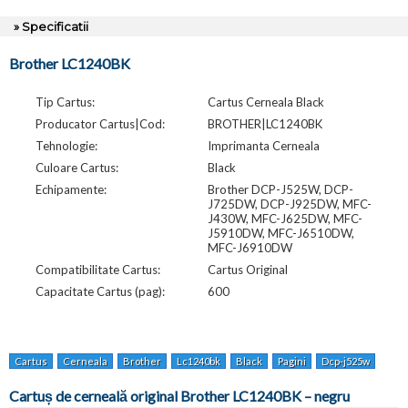
» Specificatii
Brother LC1240BK
Tip Cartus:
Cartus Cerneala Black
Producator Cartus|Cod:
BROTHER|LC1240BK
Tehnologie:
Imprimanta Cerneala
Culoare Cartus:
Black
Echipamente:
Brother DCP-J525W, DCP-
J725DW, DCP-J925DW, MFC-
J430W, MFC-J625DW, MFC-
J5910DW, MFC-J6510DW,
MFC-J6910DW
Compatibilitate Cartus:
Cartus Original
Capacitate Cartus (pag):
600
Cartus
Cerneala
Brother
Lc1240bk
Black
Pagini
Dcp-j525w
Dcp-
Cartuș de cerneală original Brother LC1240BK – negru