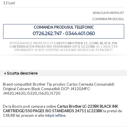
12 Luni
ADAUGA IN WISHLIST
COMPARA PRODUSUL
COMANDA PRODUSUL TELEFONIC
0726.262.747 • 0344.401.060
FOTOGRAFIILE PRODUSULUI
CARTUS BROTHER LC-223BK BLACK INK
CARTRIDGE/550 PAGES ISO STANDARDS 24711 LC223BK
AU CARACTER
INFORMATIV SI POT CONTINE ACCESORII NEINCLUSE IN PACHET!
» Scurta descriere
Brand compatibil: Brother Tip produs: Cartus Cerneala Consumabil:
Original Culoare: Black Compatibil: DCP-J4120,MFC-
J4420,J4620,J5320,J5620,J5720
De la Bocris poti cumpara online
Cartus Brother LC-223BK BLACK INK
CARTRIDGE/550 PAGES ISO STANDARDS 24711 LC223BK
la pretul de
138,88 lei, precum si alte
Inkjet ieftine
.