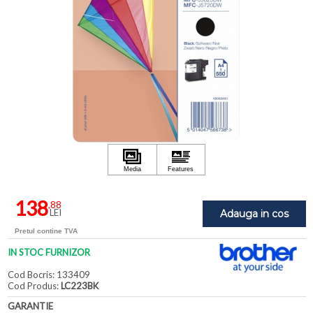
138
,88
LEI
Adauga in cos
Pretul contine TVA
IN STOC FURNIZOR
Cod Bocris: 133409
Cod Produs:
LC223BK
GARANTIE