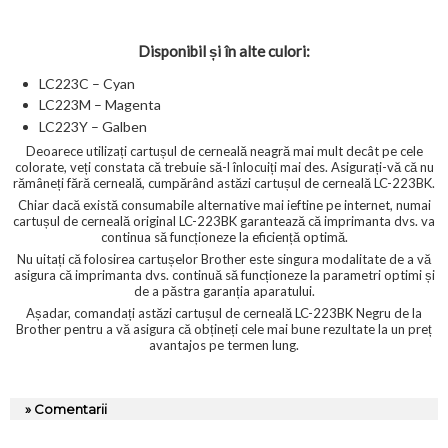
Disponibil și în alte culori:
LC223C – Cyan
LC223M – Magenta
LC223Y – Galben
Deoarece utilizați cartușul de cerneală neagră mai mult decât pe cele
colorate, veți constata că trebuie să-l înlocuiți mai des. Asigurați-vă că nu
rămâneți fără cerneală, cumpărând astăzi cartușul de cerneală LC-223BK.
Chiar dacă există consumabile alternative mai ieftine pe internet, numai
cartușul de cerneală original LC-223BK garantează că imprimanta dvs. va
continua să funcționeze la eficiență optimă.
Nu uitați că folosirea cartușelor Brother este singura modalitate de a vă
asigura că imprimanta dvs. continuă să funcționeze la parametri optimi și
de a păstra garanția aparatului.
Așadar, comandați astăzi cartușul de cerneală LC-223BK Negru de la
Brother pentru a vă asigura că obțineți cele mai bune rezultate la un preț
avantajos pe termen lung.
» Comentarii