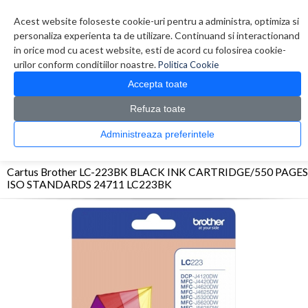
Contul meu
Creare cont
Wish List (0)
Contact
Acest website foloseste cookie-uri pentru a administra, optimiza si
personaliza experienta ta de utilizare. Continuand si interactionand
in orice mod cu acest website, esti de acord cu folosirea cookie-
urilor conform conditiilor noastre.
Politica Cookie
Accepta toate
Refuza toate
CATALOG PRODUSE
0 produs(e)
Administreaza preferintele
>
>
>
Prima Pagina
Consumabile originale
Inkjet
Cartus Brother LC-223BK BLACK
INK CARTRIDGE/550 PAGES ISO STANDARDS 24711 LC223BK
Cartus Brother LC-223BK BLACK INK CARTRIDGE/550 PAGES
ISO STANDARDS 24711 LC223BK