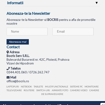
Informatii
Aboneaza-te la Newsletter
Aboneaza-te la Newsletter-ul
BOCRIS
pentru a afla de promotiile
noastre
Aboneaza-ma!
Contact
Adresa
Bocris Serv S.R.L.
Bulevardul Bucuresti nr. 42C, Ploiesti, Prahova
Vizavi de Hipodrom
Telefon
0344.401.060 / 0726.262.747
Mail
office@bocris.ro
LAPTOPURI
NETBOOK
TABLETE
MULTIFUNCTIONALE
SISTEME PC
MONITOARE
TELEVIZOARE
ROUTERE
SWITCH-URI
APARATE FOTO
CAMERE VIDEO
CAMERE
DE SUPRAVEGHERE
© 1994 - 2026 BOCRIS SERV S.R.L. | CUI: RO6260085, REG. COM.: J29/2413/1994
ANPC