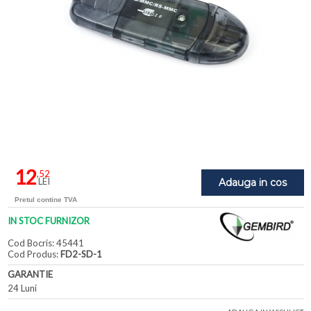
12
,52
LEI
Adauga in cos
Pretul contine TVA
IN STOC FURNIZOR
Cod Bocris: 45441
Cod Produs:
FD2-SD-1
GARANTIE
24 Luni