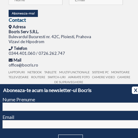
Aboneaza-ma!
Contact
Adresa
Bocris Serv S.R.L.
Bulevardul Bucuresti nr. 42C, Ploiesti, Prahova
Vizavi de Hipodrom
Telefon
0344.401.060 / 0726.262.747
Mail
office@bocris.ro
LAPTOPURI
NETBOOK
TABLETE
MULTIFUNCTIONALE
SISTEME PC
MONITOARE
TELEVIZOARE
ROUTERE
SWITCH-URI
APARATE FOTO
CAMERE VIDEO
CAMERE
DE SUPRAVEGHERE
Aboneaza-te acum la newsletter-ul Bocris
X
© 1994 - 2026 BOCRIS SERV S.R.L. | CUI: RO6260085, REG. COM.: J29/2413/1994
ANPC
Nume Prenume
Email