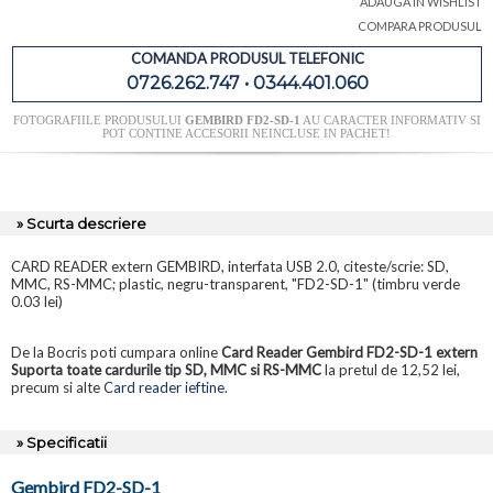
ADAUGA IN WISHLIST
COMPARA PRODUSUL
COMANDA PRODUSUL TELEFONIC
0726.262.747 • 0344.401.060
FOTOGRAFIILE PRODUSULUI
GEMBIRD FD2-SD-1
AU CARACTER INFORMATIV SI
POT CONTINE ACCESORII NEINCLUSE IN PACHET!
» Scurta descriere
CARD READER extern GEMBIRD, interfata USB 2.0, citeste/scrie: SD,
MMC, RS-MMC; plastic, negru-transparent, "FD2-SD-1" (timbru verde
0.03 lei)
De la Bocris poti cumpara online
Card Reader Gembird FD2-SD-1 extern
Suporta toate cardurile tip SD, MMC si RS-MMC
la pretul de 12,52 lei,
precum si alte
Card reader ieftine
.
» Specificatii
Gembird FD2-SD-1