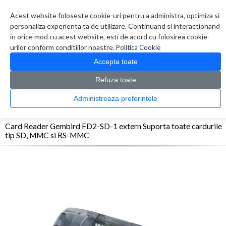
Contul meu
Creare cont
Wish List (0)
Contact
Acest website foloseste cookie-uri pentru a administra, optimiza si
personaliza experienta ta de utilizare. Continuand si interactionand
in orice mod cu acest website, esti de acord cu folosirea cookie-
urilor conform conditiilor noastre.
Politica Cookie
Accepta toate
Refuza toate
CATALOG PRODUSE
0 produs(e)
Administreaza preferintele
>
>
>
Prima Pagina
Periferice
Card reader
Card Reader Gembird FD2-SD-1 extern
Suporta toate cardurile tip SD, MMC si RS-MMC
Card Reader Gembird FD2-SD-1 extern Suporta toate cardurile
tip SD, MMC si RS-MMC