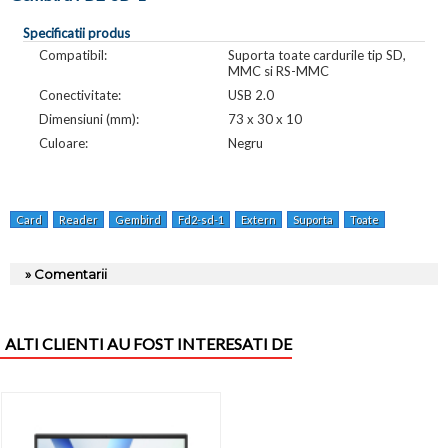
Specificatii produs
Compatibil:
Suporta toate cardurile tip SD,
MMC si RS-MMC
Conectivitate:
USB 2.0
Dimensiuni (mm):
73 x 30 x 10
Culoare:
Negru
Card
Reader
Gembird
Fd2-sd-1
Extern
Suporta
Toate
Cardurile
» Comentarii
ALTI CLIENTI AU FOST INTERESATI DE