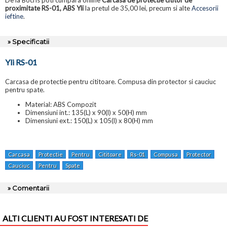
De la Bocris poti cumpara online
Carcasa de protectie cititor de
proximitate RS-01, ABS Yli
la pretul de 35,00 lei, precum si alte
Accesorii
ieftine
.
» Specificatii
Yli RS-01
Carcasa de protectie pentru cititoare. Compusa din protector si cauciuc
pentru spate.
Material: ABS Compozit
Dimensiuni int.: 135(L) x 90(l) x 50(H) mm
Dimensiuni ext.: 150(L) x 105(l) x 80(H) mm
Carcasa
Protectie
Pentru
Cititoare
Rs-01
Compusa
Protector
Cauciuc
Pentru
Spate
» Comentarii
ALTI CLIENTI AU FOST INTERESATI DE