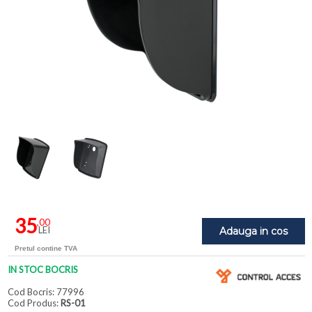
35
,00
LEI
Adauga in cos
Pretul contine TVA
IN STOC BOCRIS
Cod Bocris: 77996
Cod Produs:
RS-01