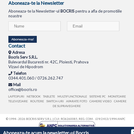
Aboneaza-te la Newsletter
Aboneaza-te la Newsletter-ul
BOCRIS
pentru a afla de promotiile
noastre
Aboneaza-ma!
Contact
Adresa
Bocris Serv S.R.L.
Bulevardul Bucuresti nr. 42C, Ploiesti, Prahova
Vizavi de Hipodrom
Telefon
0344.401.060 / 0726.262.747
Mail
office@bocris.ro
LAPTOPURI
NETBOOK
TABLETE
MULTIFUNCTIONALE
SISTEME PC
MONITOARE
TELEVIZOARE
ROUTERE
SWITCH-URI
APARATE FOTO
CAMERE VIDEO
CAMERE
DE SUPRAVEGHERE
© 1994 - 2026 BOCRIS SERV S.R.L. | CUI: RO6260085, REG. COM.: J29/2413/1994
ANPC
Aboneaza-te acum la newsletter-ul Bocris