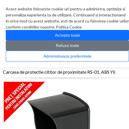
Contul meu
Creare cont
Wish List (0)
Contact
Acest website foloseste cookie-uri pentru a administra, optimiza si
personaliza experienta ta de utilizare. Continuand si interactionand
in orice mod cu acest website, esti de acord cu folosirea cookie-urilor
conform conditiilor noastre.
Politica Cookie
Accepta toate
Refuza toate
CATALOG PRODUSE
0 produs(e)
Administreaza preferintele
>
>
>
Prima Pagina
Control Acces
Accesorii
Carcasa de protectie cititor de proximitate
RS-01, ABS Yli
Carcasa de protectie cititor de proximitate RS-01, ABS Yli