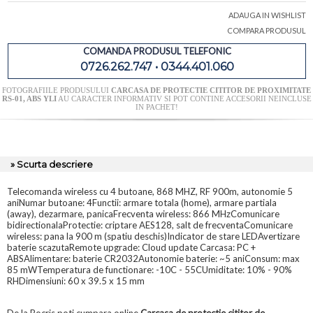
ADAUGA IN WISHLIST
COMPARA PRODUSUL
COMANDA PRODUSUL TELEFONIC
0726.262.747 • 0344.401.060
FOTOGRAFIILE PRODUSULUI
CARCASA DE PROTECTIE CITITOR DE PROXIMITATE
RS-01, ABS YLI
AU CARACTER INFORMATIV SI POT CONTINE ACCESORII NEINCLUSE
IN PACHET!
» Scurta descriere
Telecomanda wireless cu 4 butoane, 868 MHZ, RF 900m, autonomie 5
aniNumar butoane: 4Functii: armare totala (home), armare partiala
(away), dezarmare, panicaFrecventa wireless: 866 MHzComunicare
bidirectionalaProtectie: criptare AES128, salt de frecventaComunicare
wireless: pana la 900 m (spatiu deschis)Indicator de stare LEDAvertizare
baterie scazutaRemote upgrade: Cloud update Carcasa: PC +
ABSAlimentare: baterie CR2032Autonomie baterie: ~5 aniConsum: max
85 mWTemperatura de functionare: -10C - 55CUmiditate: 10% - 90%
RHDimensiuni: 60 x 39.5 x 15 mm