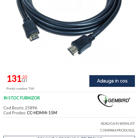
131
,20
LEI
Adauga in cos
Pretul contine TVA
IN STOC FURNIZOR
Cod Bocris: 25896
Cod Produs:
CC-HDMI4-15M
ADAUGA IN WISHLIST
COMPARA PRODUSUL