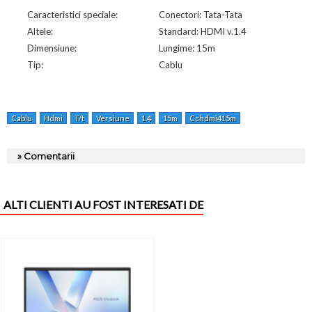
Caracteristici speciale:
Conectori: Tata-Tata
Altele:
Standard: HDMI v.1.4
Dimensiune:
Lungime: 15m
Tip:
Cablu
Cablu
Hdmi
T/t
Versiune
1.4
15m
Cchdmi415m
» Comentarii
ALTI CLIENTI AU FOST INTERESATI DE