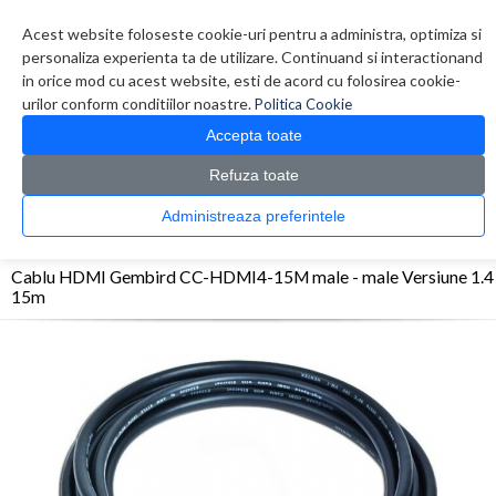
Contul meu
Creare cont
Wish List (0)
Contact
Acest website foloseste cookie-uri pentru a administra, optimiza si
personaliza experienta ta de utilizare. Continuand si interactionand
in orice mod cu acest website, esti de acord cu folosirea cookie-
urilor conform conditiilor noastre.
Politica Cookie
Accepta toate
Refuza toate
CATALOG PRODUSE
0 produs(e)
Administreaza preferintele
>
>
>
Prima Pagina
Monitoare & Televizoare
Accesorii Monitoare / Televizoare
Cablu
HDMI Gembird CC-HDMI4-15M male - male Versiune 1.4 15m
Cablu HDMI Gembird CC-HDMI4-15M male - male Versiune 1.4
15m