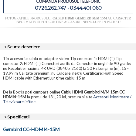
COMANDA PRODUSUL TELEFONIC
0726.262.747 • 0344.401.060
FOTOGRAFIILE PRODUSULUI
CABLU HDMI GEMBIRD M/M 15M
AU CARACTER
INFORMATIV SI POT CONTINE ACCESORII NEINCLUSE IN PACHET!
» Scurta descriere
Tip accesoriu: cablu or adaptor video Tip conector 1: HDMI (T) Tip
conector 2: HDMI (T) Conectori auriti: da Conector in unghi de 90 grade:
nu Rezolutie maxima: 4K UHD (3840 x 2160) la 30 Hz Lungime (m): 15 -
19.99 m Calitate premium: nu Culoare: negru Certificare: High Speed
HDMI cable with Ethernet Lungime cablu: 15 m
De la Bocris poti cumpara online
Cablu HDMI Gembird M/M 15m CC-
HDMI4-15M
la pretul de 131,20 lei, precum si alte
Accesorii Monitoare /
Televizoare ieftine
.
» Specificatii
Gembird CC-HDMI4-15M