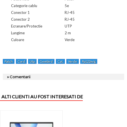
Categorie cablu
5e
Conector 1
RJ-45
Conector 2
RJ-45
Ecranare/Protectie
UTP
Lungime
2 m
Culoare
Verde
Patch
Cord
Utp
Gembird
Cat.
Verde
Pp122m/g
» Comentarii
ALTI CLIENTI AU FOST INTERESATI DE