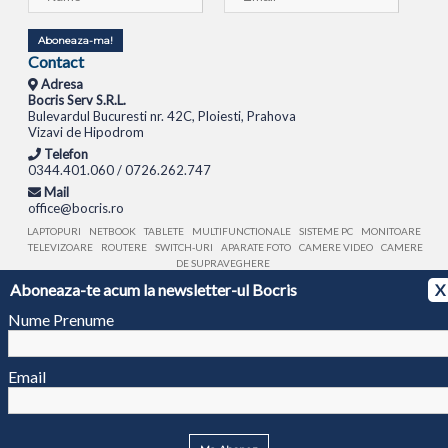
Aboneaza-ma!
Contact
Adresa
Bocris Serv S.R.L.
Bulevardul Bucuresti nr. 42C, Ploiesti, Prahova
Vizavi de Hipodrom
Telefon
0344.401.060 / 0726.262.747
Mail
office@bocris.ro
LAPTOPURI
NETBOOK
TABLETE
MULTIFUNCTIONALE
SISTEME PC
MONITOARE
TELEVIZOARE
ROUTERE
SWITCH-URI
APARATE FOTO
CAMERE VIDEO
CAMERE
DE SUPRAVEGHERE
Aboneaza-te acum la newsletter-ul Bocris
X
© 1994 - 2026 BOCRIS SERV S.R.L. | CUI: RO6260085, REG. COM.: J29/2413/1994
ANPC
Nume Prenume
Email