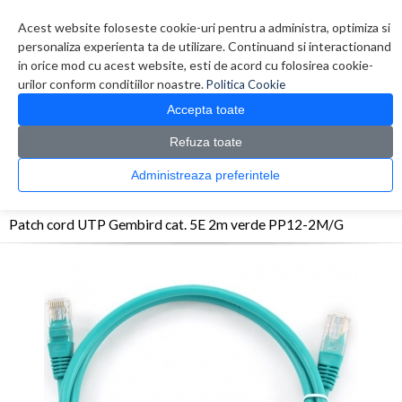
Contul meu
Creare cont
Wish List (0)
Contact
Acest website foloseste cookie-uri pentru a administra, optimiza si
personaliza experienta ta de utilizare. Continuand si interactionand
in orice mod cu acest website, esti de acord cu folosirea cookie-
urilor conform conditiilor noastre.
Politica Cookie
Accepta toate
Refuza toate
CATALOG PRODUSE
0 produs(e)
Administreaza preferintele
>
>
>
Prima Pagina
Retelistica
Cabluri
Patch cord UTP Gembird cat. 5E 2m verde
PP12-2M/G
Patch cord UTP Gembird cat. 5E 2m verde PP12-2M/G