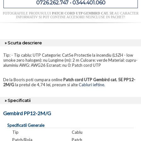
0726.262.747 • 0344.401.060
FOTOGRAFIILE PRODUSULUI
PATCH CORD UTP GEMBIRD CAT. 5E
AU CARACTER
INFORMATIV SI POT CONTINE ACCESORII NEINCLUSE IN PACHET!
» Scurta descriere
Tip: - Tip cablu: UTP Categorie: Cat5e Protectie la incendiu (LSZH - low
smoke zero halogen): nu Lungime (m): 2 m Culoare: verde Material: cupru-
aluminiu AWG: AWG26 Ecranat: nu 0: Patch cord UTP
De la Bocris poti cumpara online
Patch cord UTP Gembird cat. 5E PP12-
2M/G
la pretul de 4,74 lei, precum si alte
Cabluri ieftine
.
» Specificatii
Gembird PP12-2M/G
Specificatii Generale
Tip
Cablu
Patch/Rola
Patch