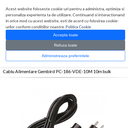
Contul meu
Creare cont
Wish List (0)
Contact
Acest website foloseste cookie-uri pentru a administra, optimiza si
personaliza experienta ta de utilizare. Continuand si interactionand
in orice mod cu acest website, esti de acord cu folosirea cookie-
urilor conform conditiilor noastre.
Politica Cookie
Accepta toate
Refuza toate
CATALOG PRODUSE
0 produs(e)
Administreaza preferintele
>
>
>
Prima Pagina
Componente PC
Cabluri
Cablu Alimentare Gembird PC-186-VDE-
10M 10m bulk
Cablu Alimentare Gembird PC-186-VDE-10M 10m bulk