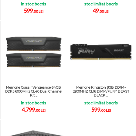
in stoc bocris
stoc limitat bocris
599
49
,00 LEI
,00 LEI
Memorie Corsair Vengeance 64GB
Memorie Kingston 8GB DDR4-
DDR5 6000MHz CL40 Dual Channel
3200MHZ CL16 DIMM/FURY BEAST
Kit ...
BLACK ...
in stoc bocris
stoc limitat bocris
4.799
599
,00 LEI
,00 LEI