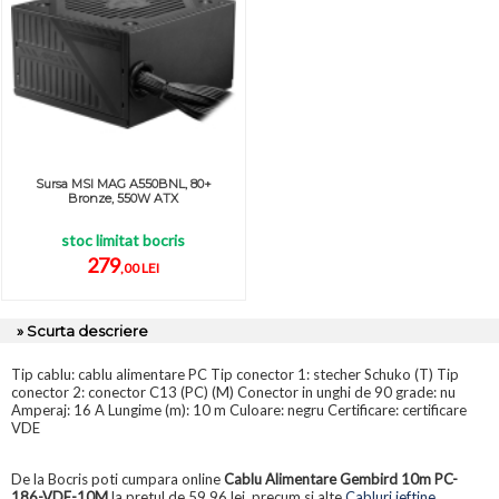
Sursa MSI MAG A550BNL, 80+
Bronze, 550W ATX
stoc limitat bocris
279
,00 LEI
» Scurta descriere
Tip cablu: cablu alimentare PC Tip conector 1: stecher Schuko (T) Tip
conector 2: conector C13 (PC) (M) Conector in unghi de 90 grade: nu
Amperaj: 16 A Lungime (m): 10 m Culoare: negru Certificare: certificare
VDE
De la Bocris poti cumpara online
Cablu Alimentare Gembird 10m PC-
186-VDE-10M
la pretul de 59,96 lei, precum si alte
Cabluri ieftine
.