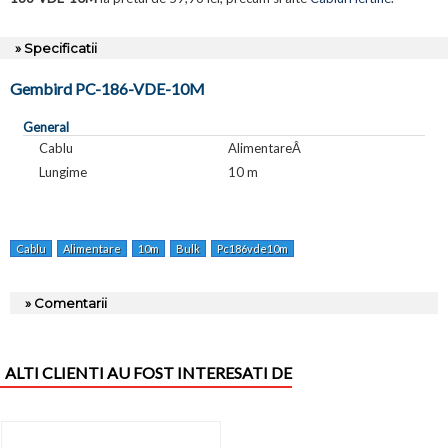
» Specificatii
Gembird PC-186-VDE-10M
General
Cablu
AlimentareÂ
Lungime
10 m
Cablu
Alimentare
10m
Bulk
Pc186vde10m
» Comentarii
ALTI CLIENTI AU FOST INTERESATI DE