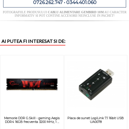
0726.262.747 • 0344.401.060
FOTOGRAFIILE PRODUSULUI
CABLU ALIMENTARE GEMBIRD 10M
AU CARACTER
INFORMATIV SI POT CONTINE ACCESORII NEINCLUSE IN PACHET!
AI PUTEA FI INTERESAT SI DE:
Memorie DDR G.Skill - gaming Aegis
Placa de sunet LogiLink 7.1 16bit USB
DDR4 16GB frecventa 3200 MHz, 1 ...
UA0078