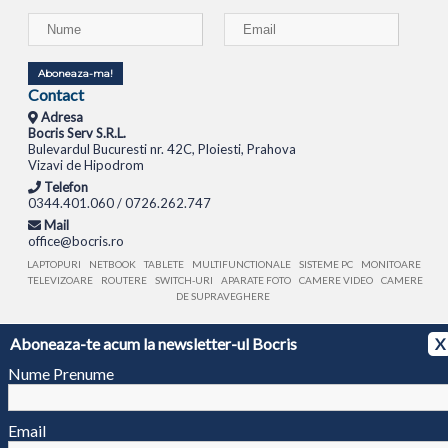
Aboneaza-ma!
Contact
Adresa
Bocris Serv S.R.L.
Bulevardul Bucuresti nr. 42C, Ploiesti, Prahova
Vizavi de Hipodrom
Telefon
0344.401.060 / 0726.262.747
Mail
office@bocris.ro
LAPTOPURI
NETBOOK
TABLETE
MULTIFUNCTIONALE
SISTEME PC
MONITOARE
TELEVIZOARE
ROUTERE
SWITCH-URI
APARATE FOTO
CAMERE VIDEO
CAMERE
DE SUPRAVEGHERE
© 1994 - 2026 BOCRIS SERV S.R.L. | CUI: RO6260085, REG. COM.: J29/2413/1994
ANPC
Aboneaza-te acum la newsletter-ul Bocris
X
Nume Prenume
Email